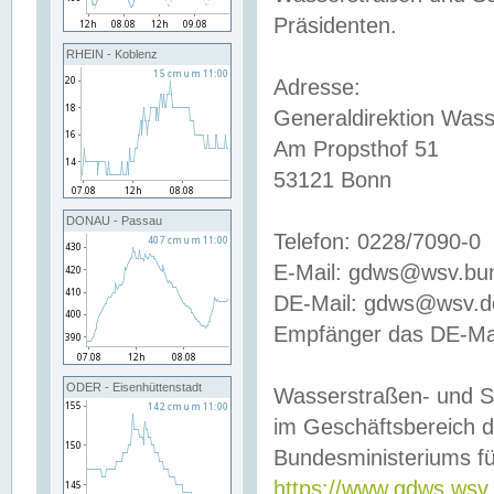
Präsidenten.
RHEIN - Koblenz
Adresse:
Generaldirektion Wass
Am Propsthof 51
53121 Bonn
DONAU - Passau
Telefon: 0228/7090-0
E-Mail: gdws@wsv.bu
DE-Mail: gdws@wsv.de-
Empfänger das DE-Mai
ODER - Eisenhüttenstadt
Wasserstraßen- und S
im Geschäftsbereich 
Bundesministeriums fü
https://www.gdws.wsv