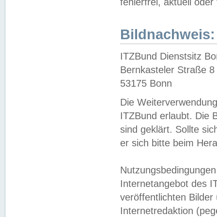
fehlerfrei, aktuell oder
Bildnachweis:
ITZBund Dienstsitz B
Bernkasteler Straße 8
53175 Bonn
Die Weiterverwendung 
ITZBund erlaubt. Die B
sind geklärt. Sollte s
er sich bitte beim He
Nutzungsbedingungen 
Internetangebot des I
veröffentlichten Bilde
Internetredaktion (peg