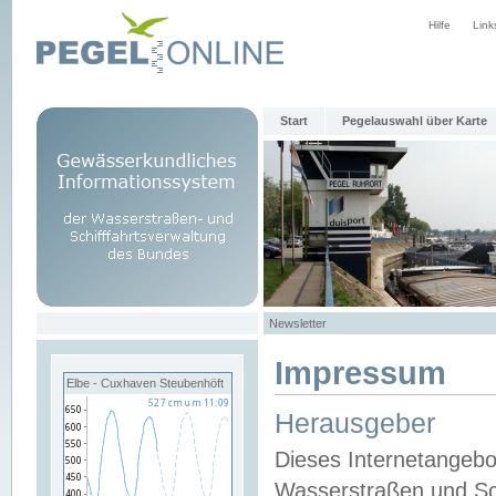
Hilfe
Link
Start
Pegelauswahl über Karte
Newsletter
Impressum
Elbe - Cuxhaven Steubenhöft
Herausgeber
Dieses Internetangebo
Wasserstraßen und Sch