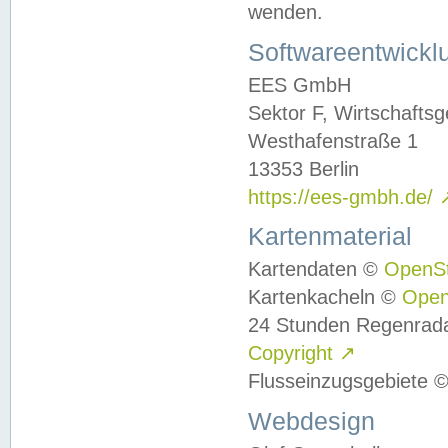
wenden.
Softwareentwickl
EES GmbH
Sektor F, Wirtschafts
Westhafenstraße 1
13353 Berlin
https://ees-gmbh.de/
Kartenmaterial
Kartendaten ©
OpenS
Kartenkacheln ©
Ope
24 Stunden Regenrad
Copyright
↗
Flusseinzugsgebiete 
Webdesign