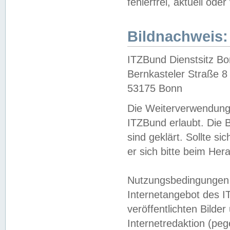
fehlerfrei, aktuell oder
Bildnachweis:
ITZBund Dienstsitz B
Bernkasteler Straße 8
53175 Bonn
Die Weiterverwendung 
ITZBund erlaubt. Die B
sind geklärt. Sollte s
er sich bitte beim He
Nutzungsbedingungen 
Internetangebot des I
veröffentlichten Bilde
Internetredaktion (peg