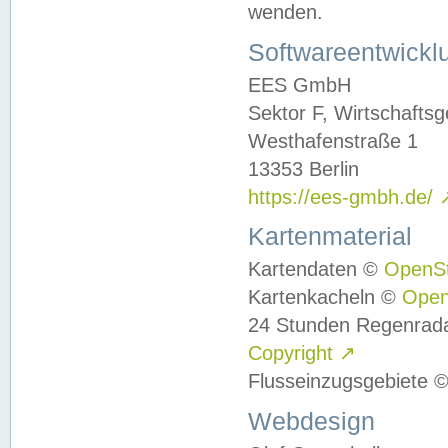
wenden.
Softwareentwickl
EES GmbH
Sektor F, Wirtschafts
Westhafenstraße 1
13353 Berlin
https://ees-gmbh.de/
Kartenmaterial
Kartendaten ©
OpenS
Kartenkacheln ©
Ope
24 Stunden Regenrad
Copyright
↗
Flusseinzugsgebiete 
Webdesign