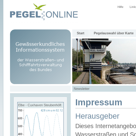
Hilfe
Link
Start
Pegelauswahl über Karte
Newsletter
Impressum
Elbe - Cuxhaven Steubenhöft
Herausgeber
Dieses Internetangebo
Wasserstraßen und Sch