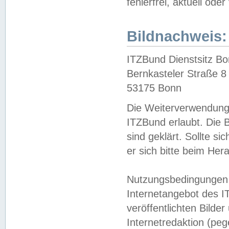
fehlerfrei, aktuell oder
Bildnachweis:
ITZBund Dienstsitz B
Bernkasteler Straße 8
53175 Bonn
Die Weiterverwendung 
ITZBund erlaubt. Die B
sind geklärt. Sollte s
er sich bitte beim He
Nutzungsbedingungen 
Internetangebot des I
veröffentlichten Bilde
Internetredaktion (peg