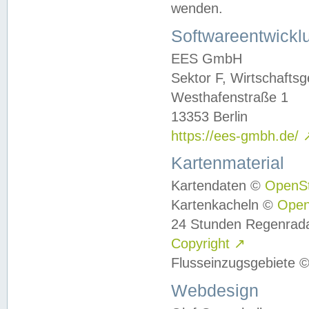
wenden.
Softwareentwickl
EES GmbH
Sektor F, Wirtschafts
Westhafenstraße 1
13353 Berlin
https://ees-gmbh.de/
Kartenmaterial
Kartendaten ©
OpenS
Kartenkacheln ©
Ope
24 Stunden Regenrad
Copyright
↗
Flusseinzugsgebiete 
Webdesign