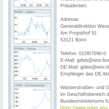
Präsidenten.
RHEIN - Koblenz
Adresse:
Generaldirektion Wass
Am Propsthof 51
53121 Bonn
DONAU - Passau
Telefon: 0228/7090-0
E-Mail: gdws@wsv.bu
DE-Mail: gdws@wsv.de-
Empfänger das DE-Mai
ODER - Eisenhüttenstadt
Wasserstraßen- und S
im Geschäftsbereich 
Bundesministeriums fü
https://www.gdws.wsv