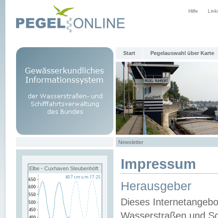
Hilfe
Link
Start
Pegelauswahl über Karte
Newsletter
Impressum
Elbe - Cuxhaven Steubenhöft
Herausgeber
Dieses Internetangebo
Wasserstraßen und Sch