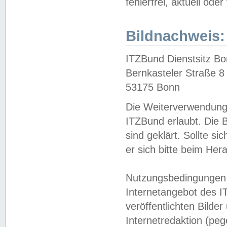
fehlerfrei, aktuell oder
Bildnachweis:
ITZBund Dienstsitz B
Bernkasteler Straße 8
53175 Bonn
Die Weiterverwendung 
ITZBund erlaubt. Die B
sind geklärt. Sollte s
er sich bitte beim He
Nutzungsbedingungen 
Internetangebot des I
veröffentlichten Bilde
Internetredaktion (peg