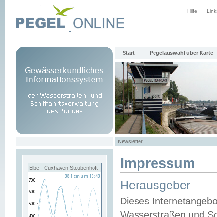
Hilfe
Link
Start
Pegelauswahl über Karte
Newsletter
Impressum
Elbe - Cuxhaven Steubenhöft
Herausgeber
Dieses Internetangebo
Wasserstraßen und Sch