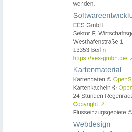
wenden.
Softwareentwickl
EES GmbH
Sektor F, Wirtschafts
Westhafenstraße 1
13353 Berlin
https://ees-gmbh.de/
Kartenmaterial
Kartendaten ©
OpenS
Kartenkacheln ©
Ope
24 Stunden Regenrad
Copyright
↗
Flusseinzugsgebiete 
Webdesign