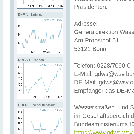
Präsidenten.
RHEIN - Koblenz
Adresse:
Generaldirektion Wass
Am Propsthof 51
53121 Bonn
DONAU - Passau
Telefon: 0228/7090-0
E-Mail: gdws@wsv.bu
DE-Mail: gdws@wsv.de-
Empfänger das DE-Mai
ODER - Eisenhüttenstadt
Wasserstraßen- und S
im Geschäftsbereich 
Bundesministeriums fü
https://www.gdws.wsv