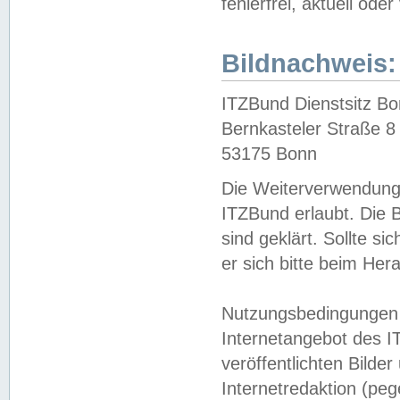
fehlerfrei, aktuell oder
Bildnachweis:
ITZBund Dienstsitz B
Bernkasteler Straße 8
53175 Bonn
Die Weiterverwendung 
ITZBund erlaubt. Die B
sind geklärt. Sollte s
er sich bitte beim He
Nutzungsbedingungen 
Internetangebot des I
veröffentlichten Bilde
Internetredaktion (peg