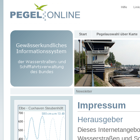
Hilfe
Link
Start
Pegelauswahl über Karte
Newsletter
Impressum
Elbe - Cuxhaven Steubenhöft
Herausgeber
Dieses Internetangebo
Wasserstraßen und Sch