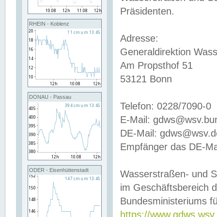
Präsidenten.
RHEIN - Koblenz
Adresse:
Generaldirektion Wass
Am Propsthof 51
53121 Bonn
DONAU - Passau
Telefon: 0228/7090-0
E-Mail: gdws@wsv.bu
DE-Mail: gdws@wsv.de-
Empfänger das DE-Mai
ODER - Eisenhüttenstadt
Wasserstraßen- und S
im Geschäftsbereich 
Bundesministeriums fü
https://www.gdws.wsv