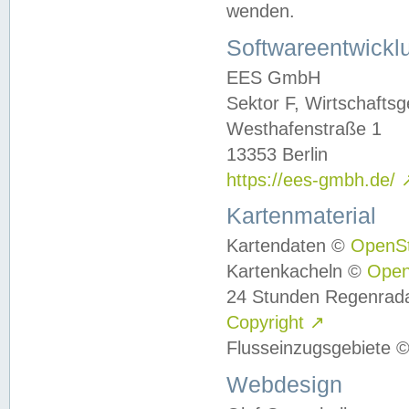
wenden.
Softwareentwickl
EES GmbH
Sektor F, Wirtschafts
Westhafenstraße 1
13353 Berlin
https://ees-gmbh.de/
Kartenmaterial
Kartendaten ©
OpenS
Kartenkacheln ©
Ope
24 Stunden Regenrad
Copyright
↗
Flusseinzugsgebiete 
Webdesign