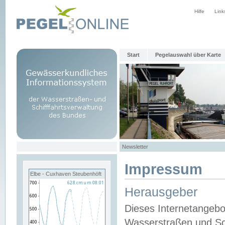
Hilfe
Link
Start
Pegelauswahl über Karte
Newsletter
Impressum
Elbe - Cuxhaven Steubenhöft
Herausgeber
Dieses Internetangebo
Wasserstraßen und Sch