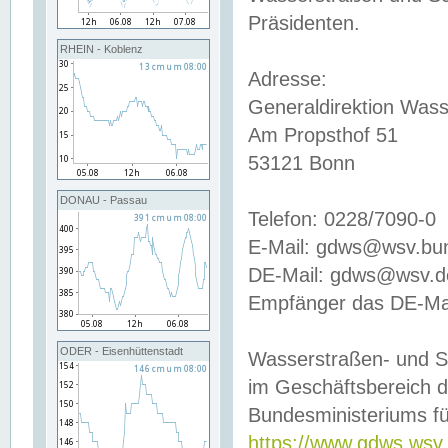
Präsidenten.
RHEIN - Koblenz
Adresse:
Generaldirektion Wass
Am Propsthof 51
53121 Bonn
DONAU - Passau
Telefon: 0228/7090-0
E-Mail: gdws@wsv.bu
DE-Mail: gdws@wsv.de-
Empfänger das DE-Mai
ODER - Eisenhüttenstadt
Wasserstraßen- und S
im Geschäftsbereich 
Bundesministeriums fü
https://www.gdws.wsv