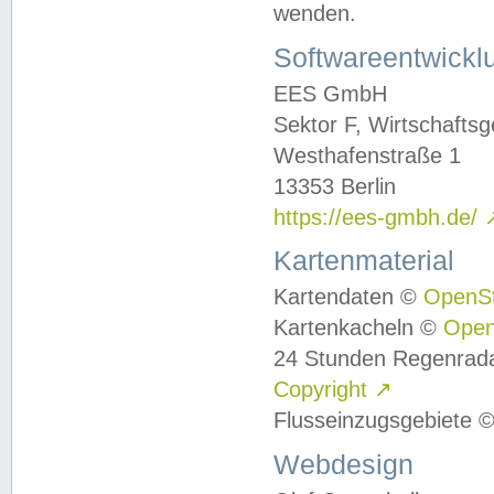
wenden.
Softwareentwickl
EES GmbH
Sektor F, Wirtschafts
Westhafenstraße 1
13353 Berlin
https://ees-gmbh.de/
Kartenmaterial
Kartendaten ©
OpenS
Kartenkacheln ©
Ope
24 Stunden Regenrad
Copyright
↗
Flusseinzugsgebiete 
Webdesign