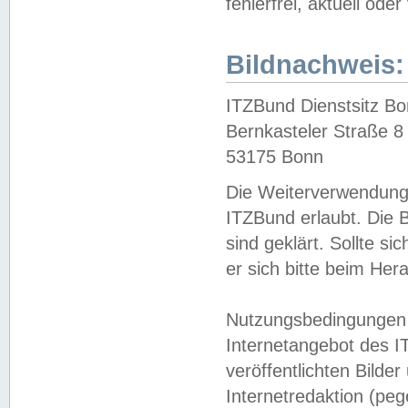
fehlerfrei, aktuell oder
Bildnachweis:
ITZBund Dienstsitz B
Bernkasteler Straße 8
53175 Bonn
Die Weiterverwendung 
ITZBund erlaubt. Die B
sind geklärt. Sollte s
er sich bitte beim He
Nutzungsbedingungen 
Internetangebot des I
veröffentlichten Bilde
Internetredaktion (peg