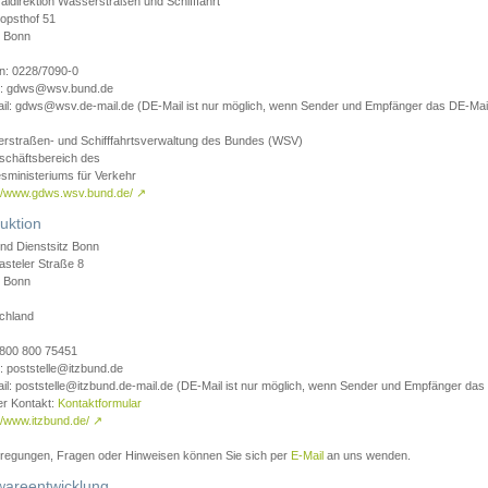
aldirektion Wasserstraßen und Schifffahrt
opsthof 51
 Bonn
on: 0228/7090-0
l: gdws@wsv.bund.de
il: gdws@wsv.de-mail.de (DE-Mail ist nur möglich, wenn Sender und Empfänger das DE-Mail
rstraßen- und Schifffahrtsverwaltung des Bundes (WSV)
schäftsbereich des
sministeriums für Verkehr
://www.gdws.wsv.bund.de/
↗
uktion
nd Dienstsitz Bonn
asteler Straße 8
 Bonn
chland
 0800 800 75451
: poststelle@itzbund.de
il: poststelle@itzbund.de-mail.de (DE-Mail ist nur möglich, wenn Sender und Empfänger das
er Kontakt:
Kontaktformular
//www.itzbund.de/
↗
nregungen, Fragen oder Hinweisen können Sie sich per
E-Mail
an uns wenden.
wareentwicklung