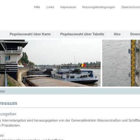
Hilfe
Links
Impressum
Nutzungsbedingungen
Datenschutz
Pegelauswahl über Karte
Pegelauswahl über Tabelle
Abo
Down
tter
ressum
ausgeber
s Internetangebot wird herausgegeben von der Generaldirektion Wasserstraßen und Schifffa
n Präsidenten.
se: