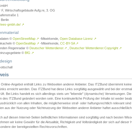
GmbH
r F, Wirtschaftsgebäude Aufg.re, 3. OG
afenstraße 1
Berlin
://ees-gmbh.de/
↗
enmaterial
ndaten ©
OpenStreetMap
↗
-Mitwirkende,
Open Database Lizenz
↗
nkacheln ©
OpenSeaMap
↗
-Mitwirkende,
CC-BY-SA
↗
unden Regenradar ©
Deutscher Wetterdienst
↗
,
Deutscher Wetterdienst Copyright
↗
einzugsgebiete ©
BfG
↗
design
ottschall
weis
 Online-Angebot enthält Links zu Webseiten anderer Anbieter. Das ITZBund übernimmt keine V
inks erreicht werden. Das ITZBund hat diese Links sorgfältig ausgewählt und bei der erstmal
üft. Bei Links handelt es sich allerdings stets um "lebende" (dynamische) Verweisungen. Die
 des ITZBund geändert worden sein. Eine kontinuierliche Prüfung der Inhalte ist weder beab
usdrücklich von allen Inhalten, die möglicherweise straf- oder haftungsrechtlich relevant sin
n aus der Nutzung oder Nichtnutzung der Webseiten anderer Anbieter haftet ausschließlich d
ch auf diesen Internet-Seiten befindlichen Informationen sind sorgfältig und nach besten 
hmen wir keine Gewähr für die Aktualität, Richtigkeit und Vollständigkeit der sich auf diese
ondere der bereitgestellten Rechtsvorschriften.