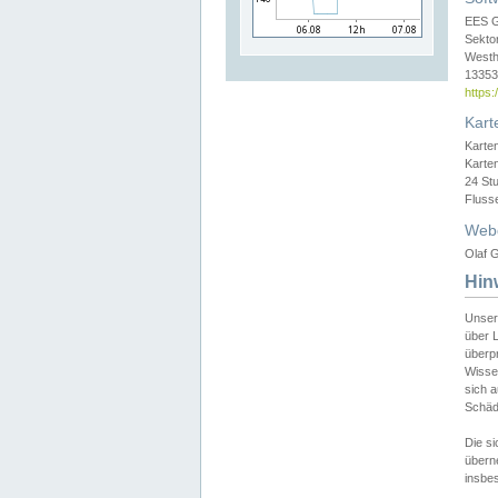
EES 
Sekto
Westh
13353 
https
Kart
Karte
Karte
24 St
Fluss
Web
Olaf G
Hin
Unser
über L
überpr
Wissen
sich a
Schäde
Die si
überne
insbes