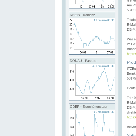
Gener
Am Pr
53121
RHEIN - Koblenz
Telef
E-Mai
DE-Ma
Wasse
im Ge
Bunde
https
DONAU - Passau
Prod
ITZBu
Bernk
53175
Deuts
Tel.:
E-Mail
ODER - Eisenhüttenstadt
DE-Ma
direkt
https:
Bei A
Soft