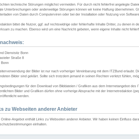
chten technische Störungen möglichst vermeiden. Für durch nicht fehlerfrei angelegte Dateien
gte Unterbrechungen oder anderweitige Störungen können wir keine Haftung übernehmen. Glei
terladen von Daten durch Computerviren oder bei der Installation oder Nutzung von Softwar
daktion bittet die Nutzer, ggf. auf rechtswidrige oder fehlerhafte Inhalte Dritter, zu denen in d
ksam zu machen. Ebenso wird um eine Nachricht gebeten, wenn eigene Inhalte nicht fehlerfrei
dnachweis:
nd Dienstsitz Bonn
asteler Straße 8
 Bonn
iterverwendung der Bilder ist nur nach vorheriger Vereinbarung mit dem ITZBund erlaubt. Die
deten Bilder sind geklärt. Sollte sich trotzdem jemand in seinen Rechten verletzt fühlen, m
ngsbedingungen für den Download von Bilddateien / Grafiken aus dem Internetangebot des I
entlichten Bilder und Grafiken dürfen ohne vorherige Absprache mit der Internetredaktion (pe
röffentlicht werden.
ks zu Webseiten anderer Anbieter
Online-Angebot enthält Links zu Webseiten anderer Anbieter. Wir haben keinen Einfluss darau
schutzbestimmungen einhalten.