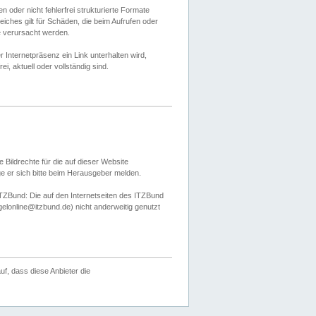
 oder nicht fehlerfrei strukturierte Formate
ches gilt für Schäden, die beim Aufrufen oder
e verursacht werden.
er Internetpräsenz ein Link unterhalten wird,
, aktuell oder vollständig sind.
 Bildrechte für die auf dieser Website
öge er sich bitte beim Herausgeber melden.
TZBund: Die auf den Internetseiten des ITZBund
gelonline@itzbund.de) nicht anderweitig genutzt
f, dass diese Anbieter die