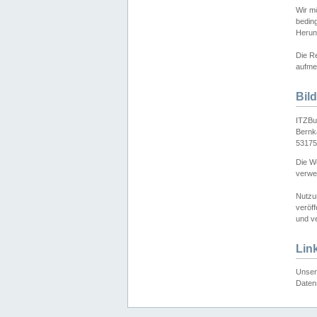
Wir mö
bedin
Herun
Die Re
aufmer
Bil
ITZBu
Bernk
53175
Die We
verwen
Nutzu
veröff
und ve
Lin
Unser 
Daten