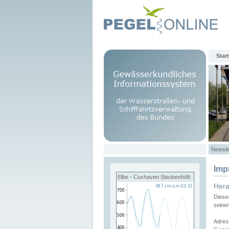
Start
Newsle
Imp
Elbe - Cuxhaven Steubenhöft
Her
Diese
seine
Adres