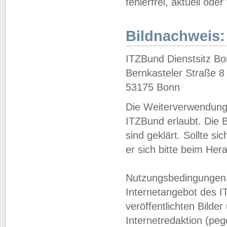
fehlerfrei, aktuell oder
Bildnachweis:
ITZBund Dienstsitz B
Bernkasteler Straße 8
53175 Bonn
Die Weiterverwendung 
ITZBund erlaubt. Die B
sind geklärt. Sollte s
er sich bitte beim He
Nutzungsbedingungen 
Internetangebot des I
veröffentlichten Bilde
Internetredaktion (peg