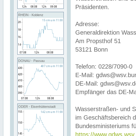
Präsidenten.
RHEIN - Koblenz
Adresse:
Generaldirektion Wass
Am Propsthof 51
53121 Bonn
DONAU - Passau
Telefon: 0228/7090-0
E-Mail: gdws@wsv.bu
DE-Mail: gdws@wsv.de-
Empfänger das DE-Mai
ODER - Eisenhüttenstadt
Wasserstraßen- und S
im Geschäftsbereich 
Bundesministeriums fü
https://www.gdws.wsv