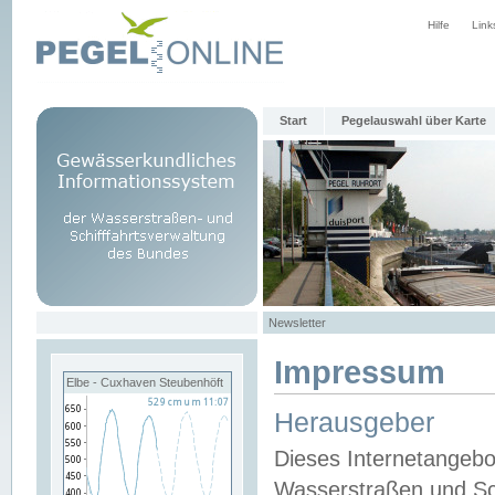
Hilfe
Link
Start
Pegelauswahl über Karte
Newsletter
Impressum
Elbe - Cuxhaven Steubenhöft
Herausgeber
Dieses Internetangebo
Wasserstraßen und Sch