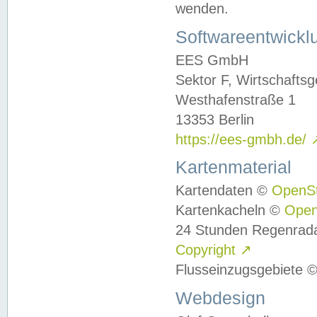
wenden.
Softwareentwickl
EES GmbH
Sektor F, Wirtschafts
Westhafenstraße 1
13353 Berlin
https://ees-gmbh.de/
Kartenmaterial
Kartendaten ©
OpenS
Kartenkacheln ©
Ope
24 Stunden Regenrad
Copyright
↗
Flusseinzugsgebiete 
Webdesign