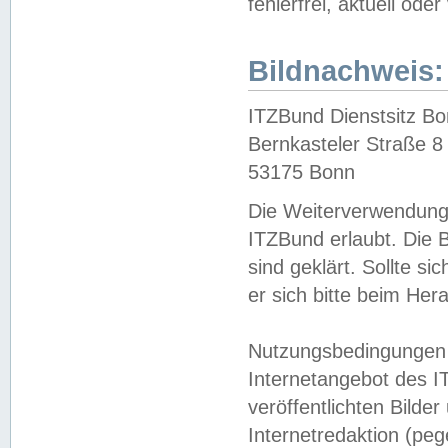
fehlerfrei, aktuell oder
Bildnachweis:
ITZBund Dienstsitz B
Bernkasteler Straße 8
53175 Bonn
Die Weiterverwendung 
ITZBund erlaubt. Die B
sind geklärt. Sollte s
er sich bitte beim He
Nutzungsbedingungen 
Internetangebot des I
veröffentlichten Bilde
Internetredaktion (peg