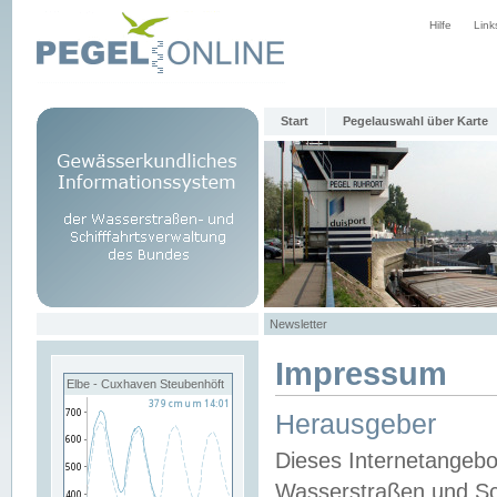
Hilfe
Link
Start
Pegelauswahl über Karte
Newsletter
Impressum
Elbe - Cuxhaven Steubenhöft
Herausgeber
Dieses Internetangebo
Wasserstraßen und Sch