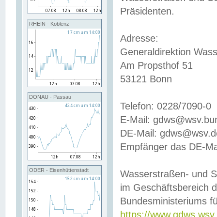
Präsidenten.
RHEIN - Koblenz
Adresse:
Generaldirektion Wass
Am Propsthof 51
53121 Bonn
DONAU - Passau
Telefon: 0228/7090-0
E-Mail: gdws@wsv.bu
DE-Mail: gdws@wsv.de-
Empfänger das DE-Mai
ODER - Eisenhüttenstadt
Wasserstraßen- und S
im Geschäftsbereich 
Bundesministeriums fü
https://www.gdws.wsv