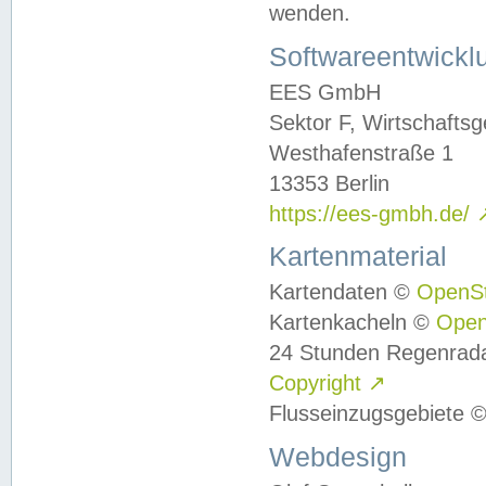
wenden.
Softwareentwickl
EES GmbH
Sektor F, Wirtschafts
Westhafenstraße 1
13353 Berlin
https://ees-gmbh.de/
Kartenmaterial
Kartendaten ©
OpenS
Kartenkacheln ©
Ope
24 Stunden Regenrad
Copyright
↗
Flusseinzugsgebiete 
Webdesign