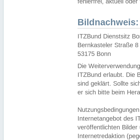
fehlerfrei, aktuell oder
Bildnachweis:
ITZBund Dienstsitz B
Bernkasteler Straße 8
53175 Bonn
Die Weiterverwendung 
ITZBund erlaubt. Die B
sind geklärt. Sollte s
er sich bitte beim He
Nutzungsbedingungen 
Internetangebot des I
veröffentlichten Bilde
Internetredaktion (peg