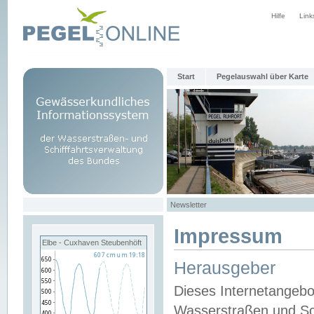
Hilfe
Link
Start
Pegelauswahl über Karte
Newsletter
Impressum
Elbe - Cuxhaven Steubenhöft
Herausgeber
Dieses Internetangebo
Wasserstraßen und Sch