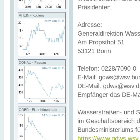
Präsidenten.
RHEIN - Koblenz
Adresse:
Generaldirektion Wass
Am Propsthof 51
53121 Bonn
DONAU - Passau
Telefon: 0228/7090-0
E-Mail: gdws@wsv.bu
DE-Mail: gdws@wsv.de-
Empfänger das DE-Mai
ODER - Eisenhüttenstadt
Wasserstraßen- und S
im Geschäftsbereich 
Bundesministeriums fü
https://www.gdws.wsv