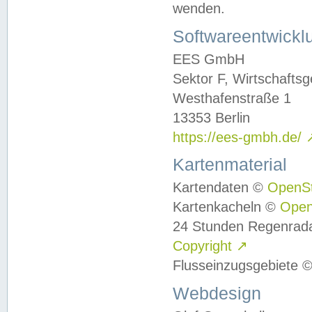
wenden.
Softwareentwickl
EES GmbH
Sektor F, Wirtschafts
Westhafenstraße 1
13353 Berlin
https://ees-gmbh.de/
Kartenmaterial
Kartendaten ©
OpenS
Kartenkacheln ©
Ope
24 Stunden Regenrad
Copyright
↗
Flusseinzugsgebiete 
Webdesign