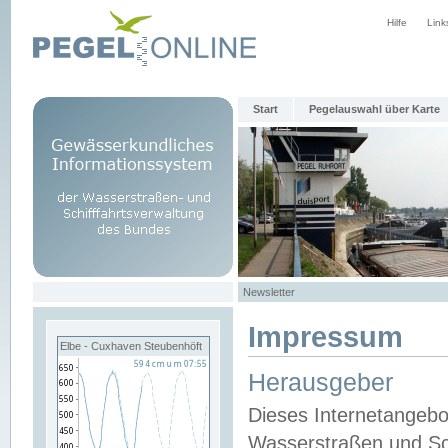
Hilfe
Link
Start
Pegelauswahl über Karte
Newsletter
Impressum
Elbe - Cuxhaven Steubenhöft
Herausgeber
Dieses Internetangebo
Wasserstraßen und Sch