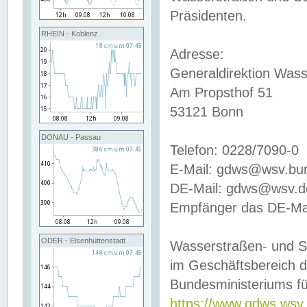
Präsidenten.
RHEIN - Koblenz
Adresse:
Generaldirektion Wass
Am Propsthof 51
53121 Bonn
DONAU - Passau
Telefon: 0228/7090-0
E-Mail: gdws@wsv.bu
DE-Mail: gdws@wsv.de-
Empfänger das DE-Mai
ODER - Eisenhüttenstadt
Wasserstraßen- und S
im Geschäftsbereich 
Bundesministeriums fü
https://www.gdws.wsv