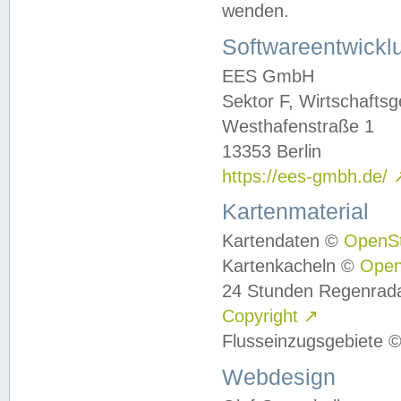
wenden.
Softwareentwickl
EES GmbH
Sektor F, Wirtschafts
Westhafenstraße 1
13353 Berlin
https://ees-gmbh.de/
Kartenmaterial
Kartendaten ©
OpenS
Kartenkacheln ©
Ope
24 Stunden Regenrad
Copyright
↗
Flusseinzugsgebiete 
Webdesign