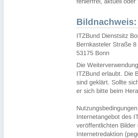
fehlerfrei, aktuell oder
Bildnachweis:
ITZBund Dienstsitz B
Bernkasteler Straße 8
53175 Bonn
Die Weiterverwendung 
ITZBund erlaubt. Die B
sind geklärt. Sollte s
er sich bitte beim He
Nutzungsbedingungen 
Internetangebot des I
veröffentlichten Bilde
Internetredaktion (peg