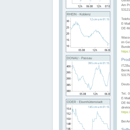
Gener
Am Pr
53121
RHEIN - Koblenz
Telef
E-Mai
DE-Ma
Wasse
im Ge
Bunde
https
DONAU - Passau
Prod
ITZBu
Bernk
53175
Deuts
Tel.:
E-Mail
ODER - Eisenhüttenstadt
DE-Ma
direkt
https:
Bei A
Soft