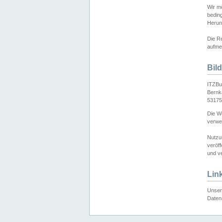
Wir mö
bedin
Herun
Die Re
aufmer
Bil
ITZBu
Bernk
53175
Die We
verwen
Nutzu
veröff
und ve
Lin
Unser 
Daten