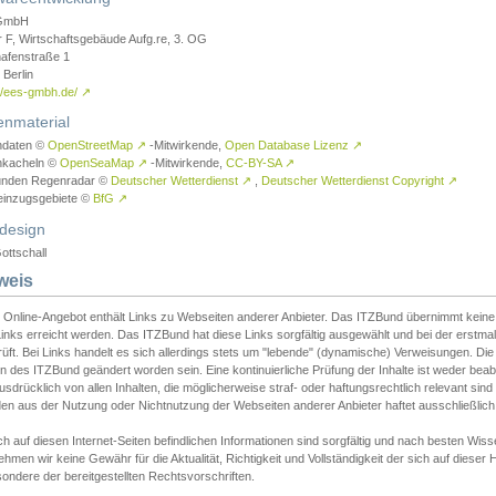
GmbH
r F, Wirtschaftsgebäude Aufg.re, 3. OG
afenstraße 1
Berlin
://ees-gmbh.de/
↗
enmaterial
ndaten ©
OpenStreetMap
↗
-Mitwirkende,
Open Database Lizenz
↗
nkacheln ©
OpenSeaMap
↗
-Mitwirkende,
CC-BY-SA
↗
unden Regenradar ©
Deutscher Wetterdienst
↗
,
Deutscher Wetterdienst Copyright
↗
einzugsgebiete ©
BfG
↗
design
ottschall
weis
 Online-Angebot enthält Links zu Webseiten anderer Anbieter. Das ITZBund übernimmt keine V
inks erreicht werden. Das ITZBund hat diese Links sorgfältig ausgewählt und bei der erstmal
üft. Bei Links handelt es sich allerdings stets um "lebende" (dynamische) Verweisungen. Die
 des ITZBund geändert worden sein. Eine kontinuierliche Prüfung der Inhalte ist weder beab
usdrücklich von allen Inhalten, die möglicherweise straf- oder haftungsrechtlich relevant sin
n aus der Nutzung oder Nichtnutzung der Webseiten anderer Anbieter haftet ausschließlich d
ch auf diesen Internet-Seiten befindlichen Informationen sind sorgfältig und nach besten 
hmen wir keine Gewähr für die Aktualität, Richtigkeit und Vollständigkeit der sich auf diese
ondere der bereitgestellten Rechtsvorschriften.