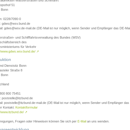
aldirektion Wasserstraßen und Schifffahrt
opsthof 51
 Bonn
on: 0228/7090-0
l: gdws@wsv.bund.de
il: gdws@wsv.de-mail.de (DE-Mail ist nur möglich, wenn Sender und Empfänger das DE-Mail
rstraßen- und Schifffahrtsverwaltung des Bundes (WSV)
schäftsbereich des
sministeriums für Verkehr
://www.gdws.wsv.bund.de/
↗
uktion
nd Dienstsitz Bonn
asteler Straße 8
 Bonn
chland
 0800 800 75451
: poststelle@itzbund.de
il: poststelle@itzbund.de-mail.de (DE-Mail ist nur möglich, wenn Sender und Empfänger das
er Kontakt:
Kontaktformular
//www.itzbund.de/
↗
nregungen, Fragen oder Hinweisen können Sie sich per
E-Mail
an uns wenden.
wareentwicklung