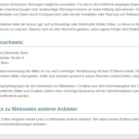
chten technische Störungen möglichst vermeiden. Für durch nicht fehlerfrei angelegte Dateien
gte Unterbrechungen oder anderweitige Störungen können wir keine Haftung übernehmen. Glei
terladen von Daten durch Computerviren oder bei der Installation oder Nutzung von Softwar
daktion bittet die Nutzer, ggf. auf rechtswidrige oder fehlerhafte Inhalte Dritter, zu denen in d
ksam zu machen. Ebenso wird um eine Nachricht gebeten, wenn eigene Inhalte nicht fehlerfrei
dnachweis:
nd Dienstsitz Bonn
asteler Straße 8
 Bonn
iterverwendung der Bilder ist nur nach vorheriger Vereinbarung mit dem ITZBund erlaubt. Die
deten Bilder sind geklärt. Sollte sich trotzdem jemand in seinen Rechten verletzt fühlen, m
ngsbedingungen für den Download von Bilddateien / Grafiken aus dem Internetangebot des I
entlichten Bilder und Grafiken dürfen ohne vorherige Absprache mit der Internetredaktion (pe
röffentlicht werden.
ks zu Webseiten anderer Anbieter
Online-Angebot enthält Links zu Webseiten anderer Anbieter. Wir haben keinen Einfluss darau
schutzbestimmungen einhalten.