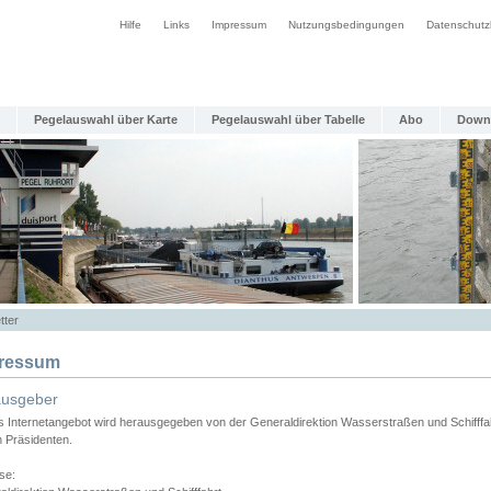
Hilfe
Links
Impressum
Nutzungsbedingungen
Datenschutz
Pegelauswahl über Karte
Pegelauswahl über Tabelle
Abo
Down
tter
ressum
ausgeber
s Internetangebot wird herausgegeben von der Generaldirektion Wasserstraßen und Schifffa
n Präsidenten.
se: