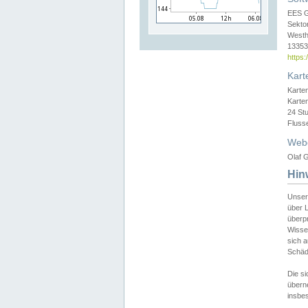
EES 
Sekto
Westh
13353 
https
Kart
Karte
Karte
24 St
Fluss
Web
Olaf G
Hin
Unser
über L
überpr
Wissen
sich a
Schäde
Die si
überne
insbes