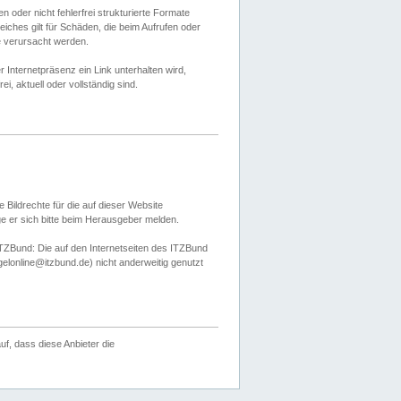
 oder nicht fehlerfrei strukturierte Formate
ches gilt für Schäden, die beim Aufrufen oder
e verursacht werden.
er Internetpräsenz ein Link unterhalten wird,
, aktuell oder vollständig sind.
 Bildrechte für die auf dieser Website
öge er sich bitte beim Herausgeber melden.
TZBund: Die auf den Internetseiten des ITZBund
gelonline@itzbund.de) nicht anderweitig genutzt
f, dass diese Anbieter die