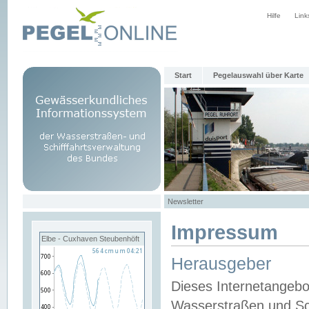
Hilfe
Link
Start
Pegelauswahl über Karte
Newsletter
Impressum
Elbe - Cuxhaven Steubenhöft
Herausgeber
Dieses Internetangebo
Wasserstraßen und Sch