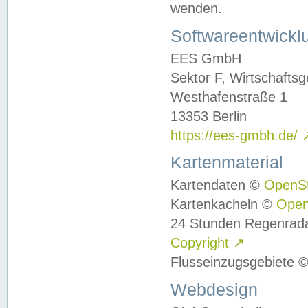
wenden.
Softwareentwickl
EES GmbH
Sektor F, Wirtschafts
Westhafenstraße 1
13353 Berlin
https://ees-gmbh.de/
Kartenmaterial
Kartendaten ©
OpenS
Kartenkacheln ©
Ope
24 Stunden Regenrad
Copyright
↗
Flusseinzugsgebiete 
Webdesign