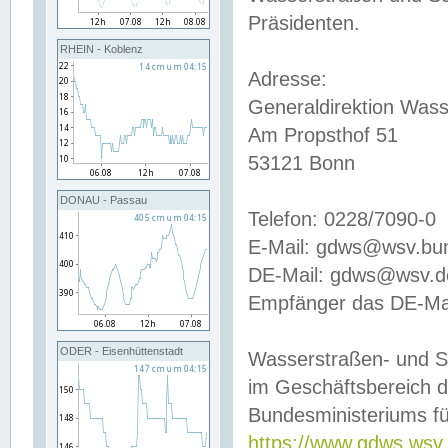
Präsidenten.
RHEIN - Koblenz
Adresse:
Generaldirektion Wass
Am Propsthof 51
53121 Bonn
DONAU - Passau
Telefon: 0228/7090-0
E-Mail: gdws@wsv.bu
DE-Mail: gdws@wsv.de-
Empfänger das DE-Mai
ODER - Eisenhüttenstadt
Wasserstraßen- und S
im Geschäftsbereich 
Bundesministeriums fü
https://www.gdws.wsv