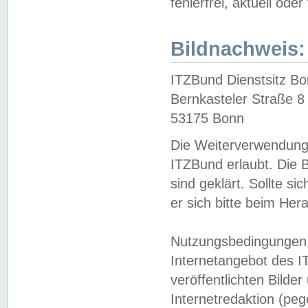
fehlerfrei, aktuell oder
Bildnachweis:
ITZBund Dienstsitz B
Bernkasteler Straße 8
53175 Bonn
Die Weiterverwendung 
ITZBund erlaubt. Die B
sind geklärt. Sollte s
er sich bitte beim He
Nutzungsbedingungen 
Internetangebot des I
veröffentlichten Bilde
Internetredaktion (peg