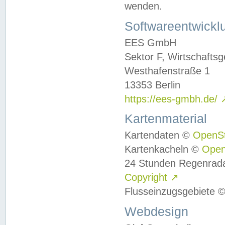
wenden.
Softwareentwickl
EES GmbH
Sektor F, Wirtschafts
Westhafenstraße 1
13353 Berlin
https://ees-gmbh.de/
Kartenmaterial
Kartendaten ©
OpenS
Kartenkacheln ©
Ope
24 Stunden Regenrad
Copyright
↗
Flusseinzugsgebiete 
Webdesign