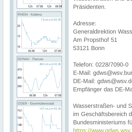
Präsidenten.
RHEIN - Koblenz
Adresse:
Generaldirektion Wass
Am Propsthof 51
53121 Bonn
DONAU - Passau
Telefon: 0228/7090-0
E-Mail: gdws@wsv.bu
DE-Mail: gdws@wsv.de-
Empfänger das DE-Mai
ODER - Eisenhüttenstadt
Wasserstraßen- und S
im Geschäftsbereich 
Bundesministeriums fü
https://www.gdws.wsv