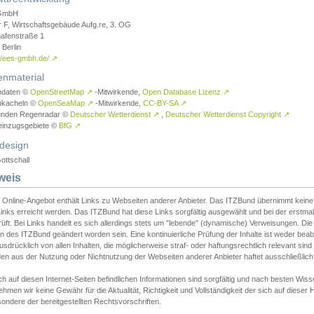
GmbH
r F, Wirtschaftsgebäude Aufg.re, 3. OG
afenstraße 1
Berlin
://ees-gmbh.de/
↗
enmaterial
ndaten ©
OpenStreetMap
↗
-Mitwirkende,
Open Database Lizenz
↗
nkacheln ©
OpenSeaMap
↗
-Mitwirkende,
CC-BY-SA
↗
unden Regenradar ©
Deutscher Wetterdienst
↗
,
Deutscher Wetterdienst Copyright
↗
einzugsgebiete ©
BfG
↗
design
ottschall
weis
 Online-Angebot enthält Links zu Webseiten anderer Anbieter. Das ITZBund übernimmt keine V
inks erreicht werden. Das ITZBund hat diese Links sorgfältig ausgewählt und bei der erstmal
üft. Bei Links handelt es sich allerdings stets um "lebende" (dynamische) Verweisungen. Die
 des ITZBund geändert worden sein. Eine kontinuierliche Prüfung der Inhalte ist weder beab
usdrücklich von allen Inhalten, die möglicherweise straf- oder haftungsrechtlich relevant sin
n aus der Nutzung oder Nichtnutzung der Webseiten anderer Anbieter haftet ausschließlich d
ch auf diesen Internet-Seiten befindlichen Informationen sind sorgfältig und nach besten 
hmen wir keine Gewähr für die Aktualität, Richtigkeit und Vollständigkeit der sich auf diese
ondere der bereitgestellten Rechtsvorschriften.