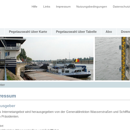
Hilfe
Links
Impressum
Nutzungsbedingungen
Datenschutz
Pegelauswahl über Karte
Pegelauswahl über Tabelle
Abo
Down
tter
ressum
ausgeber
s Internetangebot wird herausgegeben von der Generaldirektion Wasserstraßen und Schifffa
n Präsidenten.
se: