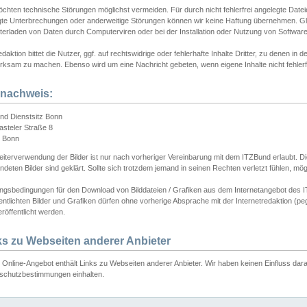
chten technische Störungen möglichst vermeiden. Für durch nicht fehlerfrei angelegte Dateien
gte Unterbrechungen oder anderweitige Störungen können wir keine Haftung übernehmen. Glei
terladen von Daten durch Computerviren oder bei der Installation oder Nutzung von Softwar
daktion bittet die Nutzer, ggf. auf rechtswidrige oder fehlerhafte Inhalte Dritter, zu denen in d
ksam zu machen. Ebenso wird um eine Nachricht gebeten, wenn eigene Inhalte nicht fehlerfrei
dnachweis:
nd Dienstsitz Bonn
asteler Straße 8
 Bonn
iterverwendung der Bilder ist nur nach vorheriger Vereinbarung mit dem ITZBund erlaubt. Die
deten Bilder sind geklärt. Sollte sich trotzdem jemand in seinen Rechten verletzt fühlen, m
ngsbedingungen für den Download von Bilddateien / Grafiken aus dem Internetangebot des I
entlichten Bilder und Grafiken dürfen ohne vorherige Absprache mit der Internetredaktion (pe
röffentlicht werden.
ks zu Webseiten anderer Anbieter
Online-Angebot enthält Links zu Webseiten anderer Anbieter. Wir haben keinen Einfluss darau
schutzbestimmungen einhalten.