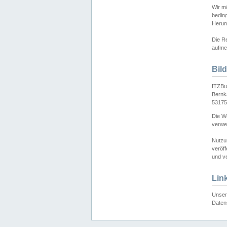
Wir mö
bedin
Herun
Die Re
aufmer
Bil
ITZBu
Bernk
53175
Die We
verwen
Nutzu
veröff
und ve
Lin
Unser 
Daten