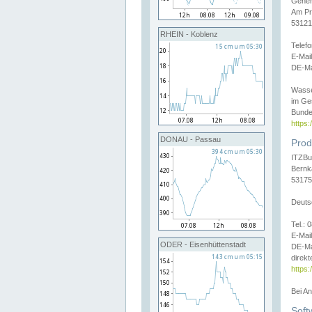
Gener
Am Pr
53121
RHEIN - Koblenz
Telef
E-Mai
DE-Ma
Wasse
im Ge
Bunde
https
DONAU - Passau
Prod
ITZBu
Bernk
53175
Deuts
Tel.:
E-Mail
ODER - Eisenhüttenstadt
DE-Ma
direkt
https:
Bei A
Soft