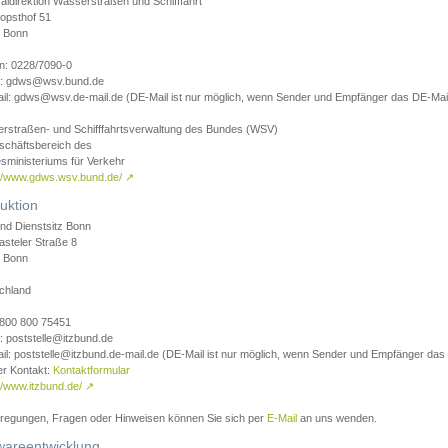
aldirektion Wasserstraßen und Schifffahrt
opsthof 51
 Bonn
on: 0228/7090-0
l: gdws@wsv.bund.de
il: gdws@wsv.de-mail.de (DE-Mail ist nur möglich, wenn Sender und Empfänger das DE-Mail
rstraßen- und Schifffahrtsverwaltung des Bundes (WSV)
schäftsbereich des
sministeriums für Verkehr
://www.gdws.wsv.bund.de/
↗
uktion
nd Dienstsitz Bonn
asteler Straße 8
 Bonn
chland
 0800 800 75451
: poststelle@itzbund.de
il: poststelle@itzbund.de-mail.de (DE-Mail ist nur möglich, wenn Sender und Empfänger das
er Kontakt:
Kontaktformular
//www.itzbund.de/
↗
nregungen, Fragen oder Hinweisen können Sie sich per
E-Mail
an uns wenden.
wareentwicklung