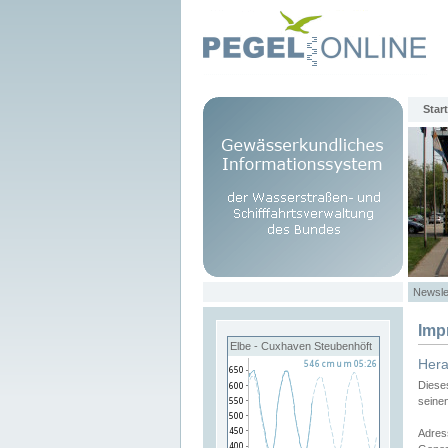
Start
Newsle
Imp
Elbe - Cuxhaven Steubenhöft
Her
Diese
seine
Adres