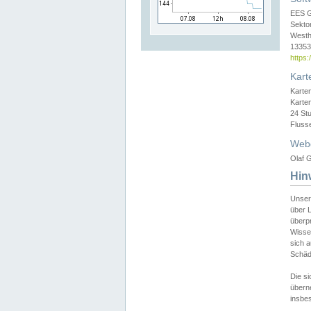
EES 
Sekto
Westh
13353 
https
Kart
Karte
Karte
24 St
Fluss
Web
Olaf G
Hin
Unser
über L
überpr
Wissen
sich a
Schäde
Die si
überne
insbes