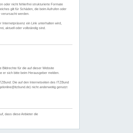
 oder nicht fehlerfrei strukturierte Formate
ches gilt für Schäden, die beim Aufrufen oder
e verursacht werden.
er Internetpräsenz ein Link unterhalten wird,
, aktuell oder vollständig sind.
 Bildrechte für die auf dieser Website
öge er sich bitte beim Herausgeber melden.
TZBund: Die auf den Internetseiten des ITZBund
gelonline@itzbund.de) nicht anderweitig genutzt
f, dass diese Anbieter die