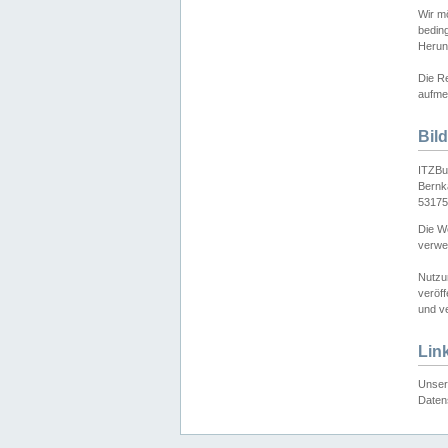
Wir mö
bedin
Herun
Die Re
aufmer
Bil
ITZBu
Bernk
53175
Die We
verwen
Nutzu
veröff
und ve
Lin
Unser 
Daten