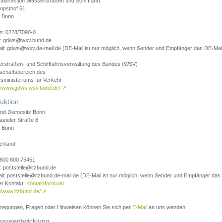
aldirektion Wasserstraßen und Schifffahrt
opsthof 51
 Bonn
on: 0228/7090-0
l: gdws@wsv.bund.de
il: gdws@wsv.de-mail.de (DE-Mail ist nur möglich, wenn Sender und Empfänger das DE-Mail
rstraßen- und Schifffahrtsverwaltung des Bundes (WSV)
schäftsbereich des
sministeriums für Verkehr
://www.gdws.wsv.bund.de/
↗
uktion
nd Dienstsitz Bonn
asteler Straße 8
 Bonn
chland
 0800 800 75451
: poststelle@itzbund.de
il: poststelle@itzbund.de-mail.de (DE-Mail ist nur möglich, wenn Sender und Empfänger das
er Kontakt:
Kontaktformular
//www.itzbund.de/
↗
nregungen, Fragen oder Hinweisen können Sie sich per
E-Mail
an uns wenden.
wareentwicklung