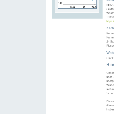
EES 
Sekto
Westh
13353 
https
Kart
Karte
Karte
24 St
Fluss
Web
Olaf G
Hin
Unser
über L
überpr
Wissen
sich a
Schäde
Die si
überne
insbes