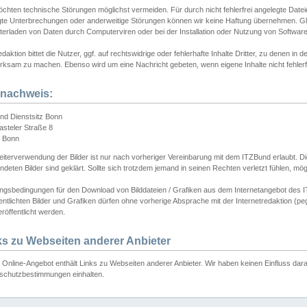
chten technische Störungen möglichst vermeiden. Für durch nicht fehlerfrei angelegte Dateien
gte Unterbrechungen oder anderweitige Störungen können wir keine Haftung übernehmen. Glei
terladen von Daten durch Computerviren oder bei der Installation oder Nutzung von Softwar
daktion bittet die Nutzer, ggf. auf rechtswidrige oder fehlerhafte Inhalte Dritter, zu denen in d
ksam zu machen. Ebenso wird um eine Nachricht gebeten, wenn eigene Inhalte nicht fehlerfrei
dnachweis:
nd Dienstsitz Bonn
asteler Straße 8
 Bonn
iterverwendung der Bilder ist nur nach vorheriger Vereinbarung mit dem ITZBund erlaubt. Die
deten Bilder sind geklärt. Sollte sich trotzdem jemand in seinen Rechten verletzt fühlen, m
ngsbedingungen für den Download von Bilddateien / Grafiken aus dem Internetangebot des I
entlichten Bilder und Grafiken dürfen ohne vorherige Absprache mit der Internetredaktion (pe
röffentlicht werden.
ks zu Webseiten anderer Anbieter
Online-Angebot enthält Links zu Webseiten anderer Anbieter. Wir haben keinen Einfluss darau
schutzbestimmungen einhalten.