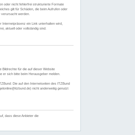
 oder nicht fehlerfrei strukturierte Formate
ches gilt für Schäden, die beim Aufrufen oder
e verursacht werden.
er Internetpräsenz ein Link unterhalten wird,
, aktuell oder vollständig sind.
 Bildrechte für die auf dieser Website
öge er sich bitte beim Herausgeber melden.
TZBund: Die auf den Internetseiten des ITZBund
gelonline@itzbund.de) nicht anderweitig genutzt
f, dass diese Anbieter die