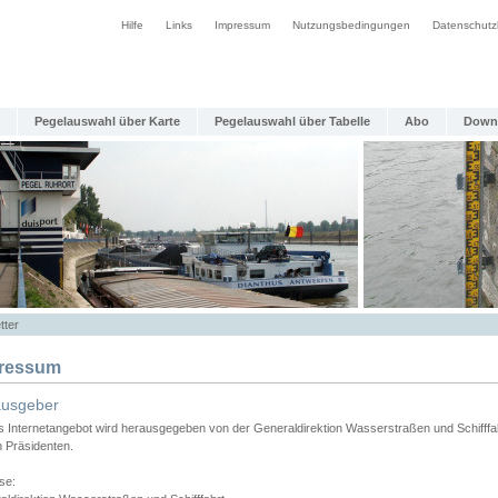
Hilfe
Links
Impressum
Nutzungsbedingungen
Datenschutz
Pegelauswahl über Karte
Pegelauswahl über Tabelle
Abo
Down
tter
ressum
ausgeber
s Internetangebot wird herausgegeben von der Generaldirektion Wasserstraßen und Schifffa
n Präsidenten.
se: