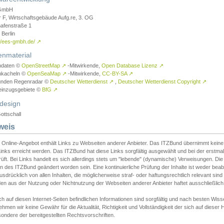
GmbH
r F, Wirtschaftsgebäude Aufg.re, 3. OG
afenstraße 1
Berlin
://ees-gmbh.de/
↗
enmaterial
ndaten ©
OpenStreetMap
↗
-Mitwirkende,
Open Database Lizenz
↗
nkacheln ©
OpenSeaMap
↗
-Mitwirkende,
CC-BY-SA
↗
unden Regenradar ©
Deutscher Wetterdienst
↗
,
Deutscher Wetterdienst Copyright
↗
einzugsgebiete ©
BfG
↗
design
ottschall
weis
 Online-Angebot enthält Links zu Webseiten anderer Anbieter. Das ITZBund übernimmt keine V
inks erreicht werden. Das ITZBund hat diese Links sorgfältig ausgewählt und bei der erstmal
üft. Bei Links handelt es sich allerdings stets um "lebende" (dynamische) Verweisungen. Die
 des ITZBund geändert worden sein. Eine kontinuierliche Prüfung der Inhalte ist weder beab
usdrücklich von allen Inhalten, die möglicherweise straf- oder haftungsrechtlich relevant sin
n aus der Nutzung oder Nichtnutzung der Webseiten anderer Anbieter haftet ausschließlich d
ch auf diesen Internet-Seiten befindlichen Informationen sind sorgfältig und nach besten 
hmen wir keine Gewähr für die Aktualität, Richtigkeit und Vollständigkeit der sich auf diese
ondere der bereitgestellten Rechtsvorschriften.