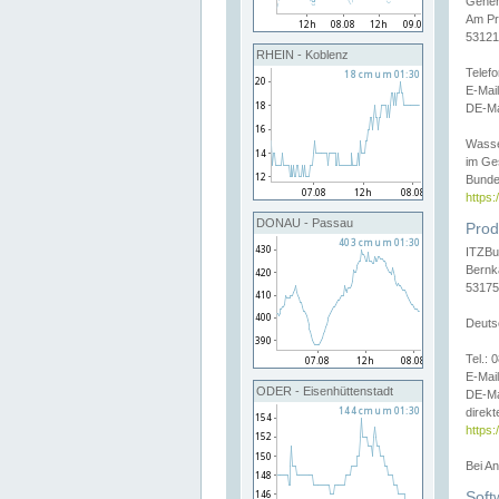
Gener
Am Pr
53121
RHEIN - Koblenz
Telef
E-Mai
DE-Ma
Wasse
im Ge
Bunde
https
DONAU - Passau
Prod
ITZBu
Bernk
53175
Deuts
Tel.:
E-Mail
ODER - Eisenhüttenstadt
DE-Ma
direkt
https:
Bei A
Soft