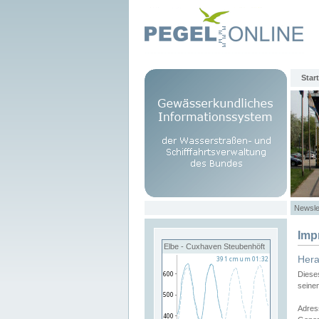
Start
Newsle
Imp
Elbe - Cuxhaven Steubenhöft
Her
Diese
seine
Adres