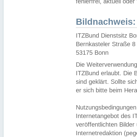
fehlerfrei, aktuell oder
Bildnachweis:
ITZBund Dienstsitz B
Bernkasteler Straße 8
53175 Bonn
Die Weiterverwendung 
ITZBund erlaubt. Die B
sind geklärt. Sollte s
er sich bitte beim He
Nutzungsbedingungen 
Internetangebot des I
veröffentlichten Bilde
Internetredaktion (peg