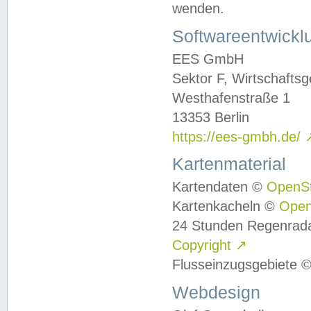
wenden.
Softwareentwickl
EES GmbH
Sektor F, Wirtschafts
Westhafenstraße 1
13353 Berlin
https://ees-gmbh.de/
Kartenmaterial
Kartendaten ©
OpenS
Kartenkacheln ©
Ope
24 Stunden Regenrad
Copyright
↗
Flusseinzugsgebiete 
Webdesign