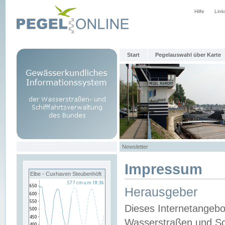
Hilfe
Link
Start
Pegelauswahl über Karte
Newsletter
Impressum
Elbe - Cuxhaven Steubenhöft
Herausgeber
Dieses Internetangebo
Wasserstraßen und Sch