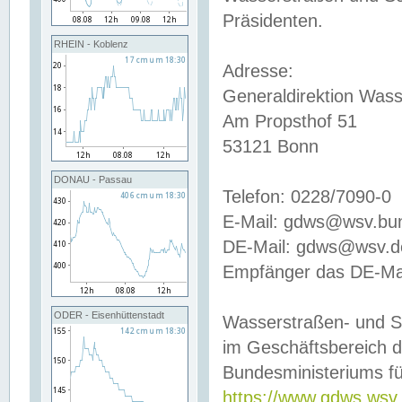
Präsidenten.
RHEIN - Koblenz
Adresse:
Generaldirektion Wass
Am Propsthof 51
53121 Bonn
DONAU - Passau
Telefon: 0228/7090-0
E-Mail: gdws@wsv.bu
DE-Mail: gdws@wsv.de-
Empfänger das DE-Mai
ODER - Eisenhüttenstadt
Wasserstraßen- und S
im Geschäftsbereich 
Bundesministeriums fü
https://www.gdws.wsv