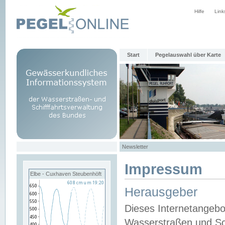
Hilfe
Link
Start
Pegelauswahl über Karte
Newsletter
Impressum
Elbe - Cuxhaven Steubenhöft
Herausgeber
Dieses Internetangebo
Wasserstraßen und Sch