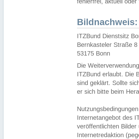
fehlerfrei, aktuell oder
Bildnachweis:
ITZBund Dienstsitz B
Bernkasteler Straße 8
53175 Bonn
Die Weiterverwendung 
ITZBund erlaubt. Die B
sind geklärt. Sollte s
er sich bitte beim He
Nutzungsbedingungen 
Internetangebot des I
veröffentlichten Bilde
Internetredaktion (peg