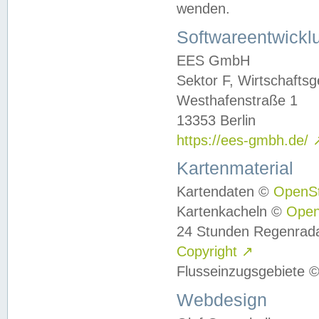
wenden.
Softwareentwickl
EES GmbH
Sektor F, Wirtschafts
Westhafenstraße 1
13353 Berlin
https://ees-gmbh.de/
Kartenmaterial
Kartendaten ©
OpenS
Kartenkacheln ©
Ope
24 Stunden Regenrad
Copyright
↗
Flusseinzugsgebiete 
Webdesign