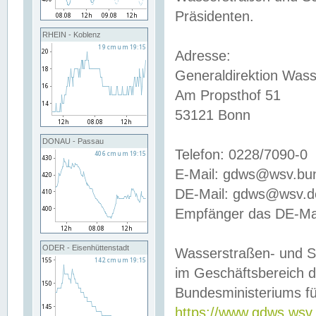
Präsidenten.
RHEIN - Koblenz
Adresse:
Generaldirektion Wass
Am Propsthof 51
53121 Bonn
DONAU - Passau
Telefon: 0228/7090-0
E-Mail: gdws@wsv.bu
DE-Mail: gdws@wsv.de-
Empfänger das DE-Mai
ODER - Eisenhüttenstadt
Wasserstraßen- und S
im Geschäftsbereich 
Bundesministeriums fü
https://www.gdws.wsv