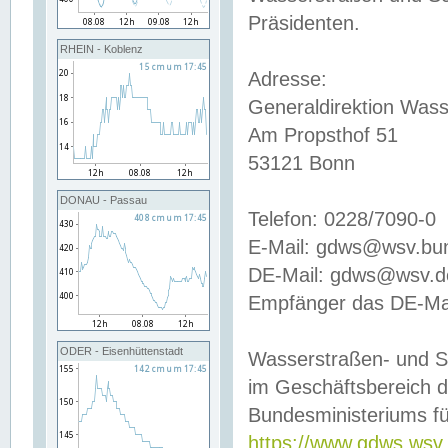
Präsidenten.
RHEIN - Koblenz
Adresse:
Generaldirektion Wass
Am Propsthof 51
53121 Bonn
DONAU - Passau
Telefon: 0228/7090-0
E-Mail: gdws@wsv.bu
DE-Mail: gdws@wsv.de-
Empfänger das DE-Mai
ODER - Eisenhüttenstadt
Wasserstraßen- und S
im Geschäftsbereich 
Bundesministeriums fü
https://www.gdws.wsv