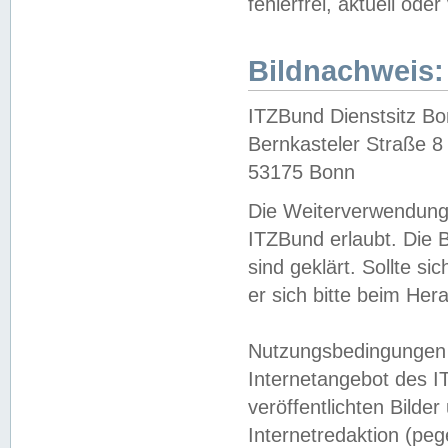
fehlerfrei, aktuell oder
Bildnachweis:
ITZBund Dienstsitz B
Bernkasteler Straße 8
53175 Bonn
Die Weiterverwendung 
ITZBund erlaubt. Die B
sind geklärt. Sollte s
er sich bitte beim He
Nutzungsbedingungen 
Internetangebot des I
veröffentlichten Bilde
Internetredaktion (peg