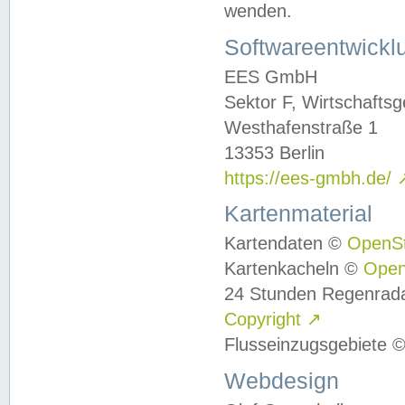
wenden.
Softwareentwickl
EES GmbH
Sektor F, Wirtschafts
Westhafenstraße 1
13353 Berlin
https://ees-gmbh.de/
Kartenmaterial
Kartendaten ©
OpenS
Kartenkacheln ©
Ope
24 Stunden Regenrad
Copyright
↗
Flusseinzugsgebiete 
Webdesign