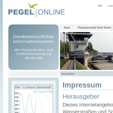
Hilfe
Link
Start
Pegelauswahl über Karte
Newsletter
Impressum
Elbe - Cuxhaven Steubenhöft
Herausgeber
Dieses Internetangebo
Wasserstraßen und Sch