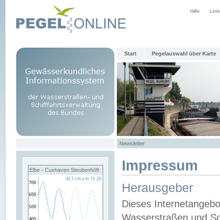
Hilfe
Link
Start
Pegelauswahl über Karte
Newsletter
Impressum
Elbe - Cuxhaven Steubenhöft
Herausgeber
Dieses Internetangebo
Wasserstraßen und Sch