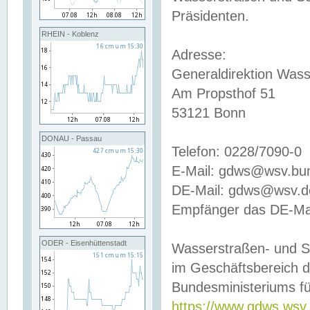
Präsidenten.
RHEIN - Koblenz
Adresse:
Generaldirektion Wass
Am Propsthof 51
53121 Bonn
DONAU - Passau
Telefon: 0228/7090-0
E-Mail: gdws@wsv.bu
DE-Mail: gdws@wsv.de-
Empfänger das DE-Mai
ODER - Eisenhüttenstadt
Wasserstraßen- und S
im Geschäftsbereich 
Bundesministeriums fü
https://www.gdws.wsv