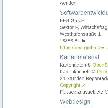
wenden.
Softwareentwickl
EES GmbH
Sektor F, Wirtschafts
Westhafenstraße 1
13353 Berlin
https://ees-gmbh.de/
Kartenmaterial
Kartendaten ©
OpenS
Kartenkacheln ©
Ope
24 Stunden Regenrad
Copyright
↗
Flusseinzugsgebiete 
Webdesign