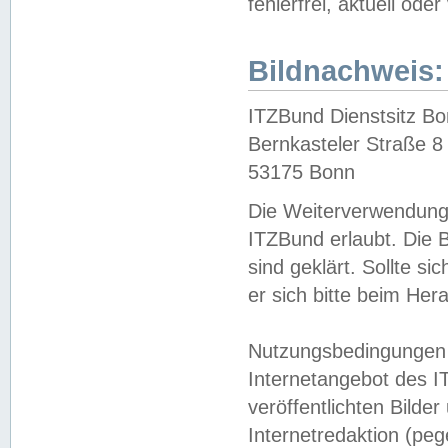
fehlerfrei, aktuell oder
Bildnachweis:
ITZBund Dienstsitz B
Bernkasteler Straße 8
53175 Bonn
Die Weiterverwendung 
ITZBund erlaubt. Die B
sind geklärt. Sollte s
er sich bitte beim He
Nutzungsbedingungen 
Internetangebot des I
veröffentlichten Bilde
Internetredaktion (peg