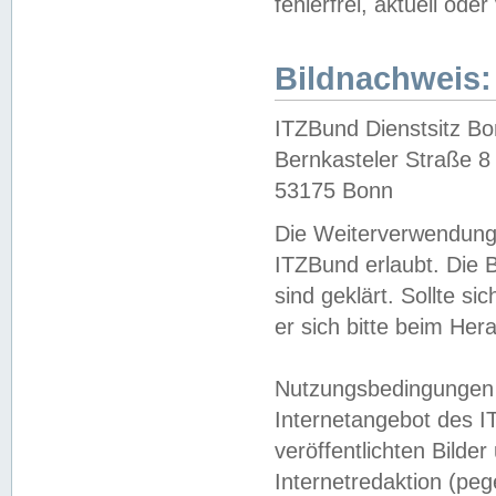
fehlerfrei, aktuell oder
Bildnachweis:
ITZBund Dienstsitz B
Bernkasteler Straße 8
53175 Bonn
Die Weiterverwendung 
ITZBund erlaubt. Die B
sind geklärt. Sollte s
er sich bitte beim He
Nutzungsbedingungen 
Internetangebot des I
veröffentlichten Bilde
Internetredaktion (peg