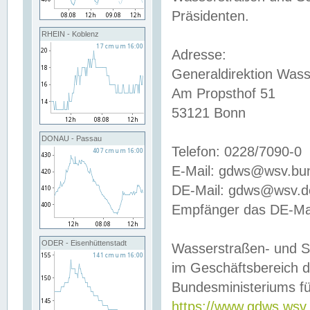
Präsidenten.
RHEIN - Koblenz
Adresse:
Generaldirektion Wass
Am Propsthof 51
53121 Bonn
DONAU - Passau
Telefon: 0228/7090-0
E-Mail: gdws@wsv.bu
DE-Mail: gdws@wsv.de-
Empfänger das DE-Mai
ODER - Eisenhüttenstadt
Wasserstraßen- und S
im Geschäftsbereich 
Bundesministeriums fü
https://www.gdws.wsv