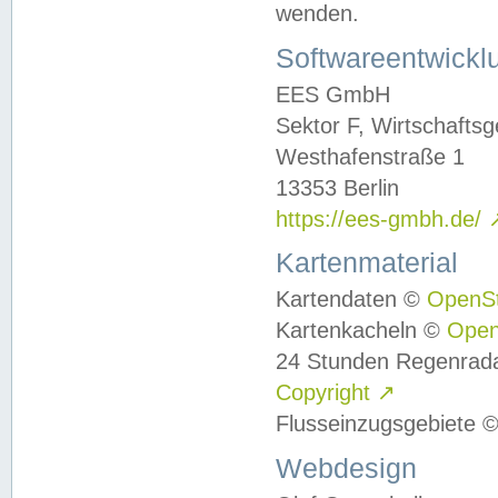
wenden.
Softwareentwickl
EES GmbH
Sektor F, Wirtschafts
Westhafenstraße 1
13353 Berlin
https://ees-gmbh.de/
Kartenmaterial
Kartendaten ©
OpenS
Kartenkacheln ©
Ope
24 Stunden Regenrad
Copyright
↗
Flusseinzugsgebiete 
Webdesign