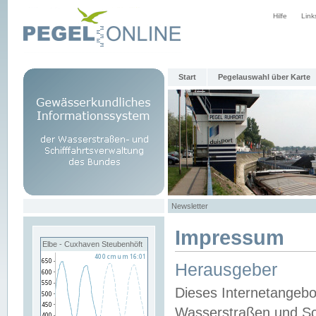
Hilfe
Link
Start
Pegelauswahl über Karte
Newsletter
Impressum
Elbe - Cuxhaven Steubenhöft
Herausgeber
Dieses Internetangebo
Wasserstraßen und Sch