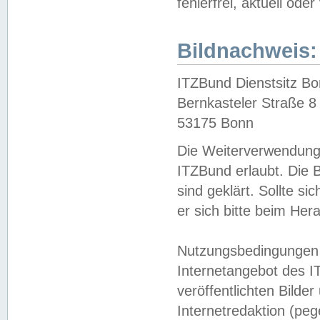
fehlerfrei, aktuell oder
Bildnachweis:
ITZBund Dienstsitz B
Bernkasteler Straße 8
53175 Bonn
Die Weiterverwendung 
ITZBund erlaubt. Die B
sind geklärt. Sollte s
er sich bitte beim He
Nutzungsbedingungen 
Internetangebot des I
veröffentlichten Bilde
Internetredaktion (peg