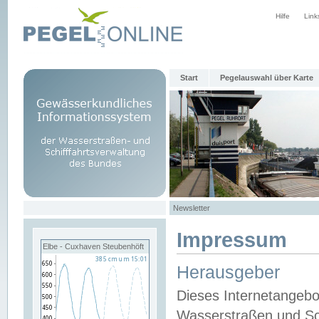
Hilfe
Link
Start
Pegelauswahl über Karte
Newsletter
Impressum
Elbe - Cuxhaven Steubenhöft
Herausgeber
Dieses Internetangebo
Wasserstraßen und Sch