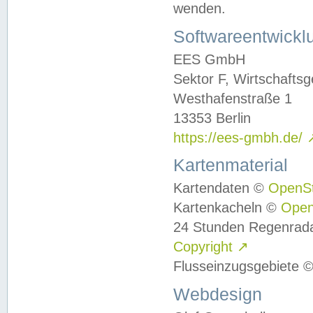
wenden.
Softwareentwickl
EES GmbH
Sektor F, Wirtschafts
Westhafenstraße 1
13353 Berlin
https://ees-gmbh.de/
Kartenmaterial
Kartendaten ©
OpenS
Kartenkacheln ©
Ope
24 Stunden Regenrad
Copyright
↗
Flusseinzugsgebiete 
Webdesign