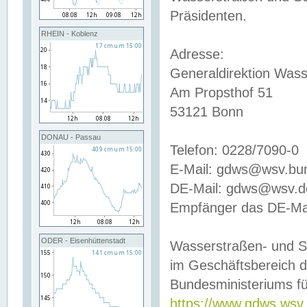
Präsidenten.
RHEIN - Koblenz
Adresse:
Generaldirektion Wass
Am Propsthof 51
53121 Bonn
DONAU - Passau
Telefon: 0228/7090-0
E-Mail: gdws@wsv.bu
DE-Mail: gdws@wsv.de-
Empfänger das DE-Mai
ODER - Eisenhüttenstadt
Wasserstraßen- und S
im Geschäftsbereich 
Bundesministeriums fü
https://www.gdws.wsv