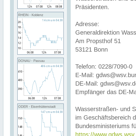
Präsidenten.
RHEIN - Koblenz
Adresse:
Generaldirektion Wass
Am Propsthof 51
53121 Bonn
DONAU - Passau
Telefon: 0228/7090-0
E-Mail: gdws@wsv.bu
DE-Mail: gdws@wsv.de-
Empfänger das DE-Mai
ODER - Eisenhüttenstadt
Wasserstraßen- und S
im Geschäftsbereich 
Bundesministeriums fü
https://www.gdws.wsv