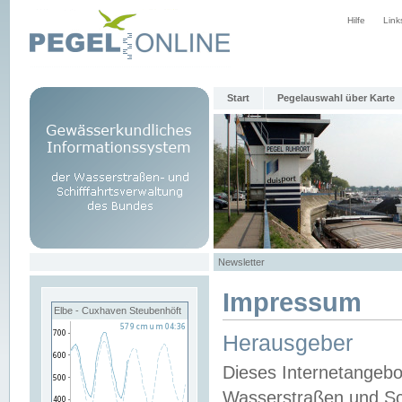
Hilfe
Link
Start
Pegelauswahl über Karte
Newsletter
Impressum
Elbe - Cuxhaven Steubenhöft
Herausgeber
Dieses Internetangebo
Wasserstraßen und Sch