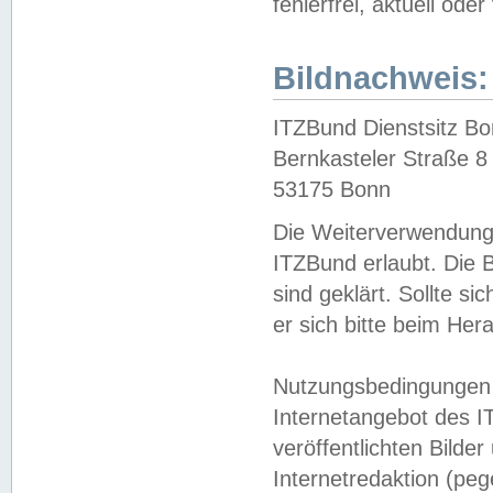
fehlerfrei, aktuell oder
Bildnachweis:
ITZBund Dienstsitz B
Bernkasteler Straße 8
53175 Bonn
Die Weiterverwendung 
ITZBund erlaubt. Die B
sind geklärt. Sollte s
er sich bitte beim He
Nutzungsbedingungen 
Internetangebot des I
veröffentlichten Bilde
Internetredaktion (peg