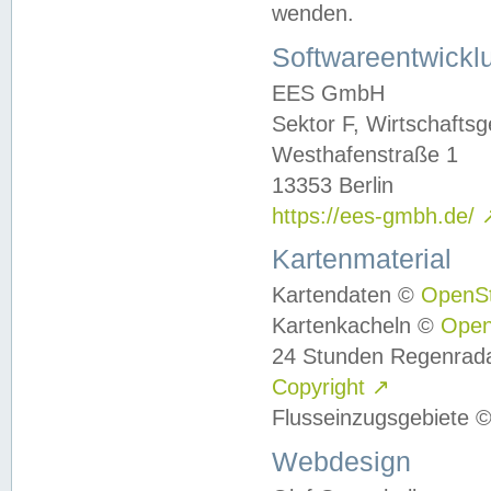
wenden.
Softwareentwickl
EES GmbH
Sektor F, Wirtschafts
Westhafenstraße 1
13353 Berlin
https://ees-gmbh.de/
Kartenmaterial
Kartendaten ©
OpenS
Kartenkacheln ©
Ope
24 Stunden Regenrad
Copyright
↗
Flusseinzugsgebiete 
Webdesign