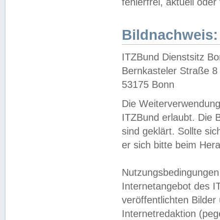
fehlerfrei, aktuell oder
Bildnachweis:
ITZBund Dienstsitz B
Bernkasteler Straße 8
53175 Bonn
Die Weiterverwendung 
ITZBund erlaubt. Die B
sind geklärt. Sollte s
er sich bitte beim He
Nutzungsbedingungen 
Internetangebot des I
veröffentlichten Bilde
Internetredaktion (peg