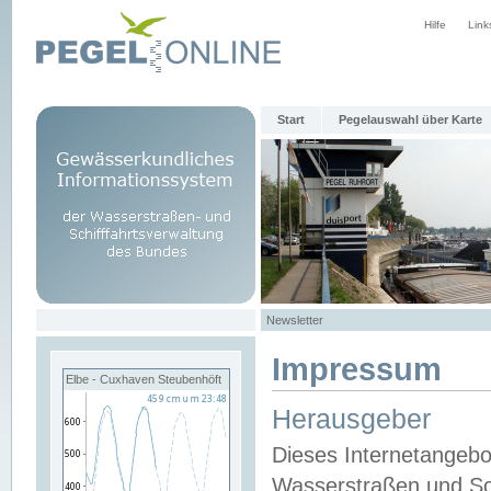
Hilfe
Link
Start
Pegelauswahl über Karte
Newsletter
Impressum
Elbe - Cuxhaven Steubenhöft
Herausgeber
Dieses Internetangebo
Wasserstraßen und Sch