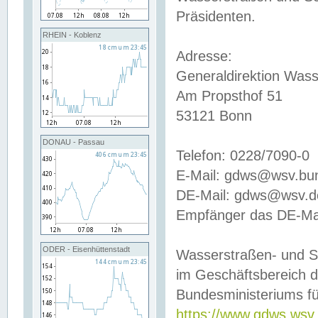
Präsidenten.
RHEIN - Koblenz
Adresse:
Generaldirektion Wass
Am Propsthof 51
53121 Bonn
DONAU - Passau
Telefon: 0228/7090-0
E-Mail: gdws@wsv.bu
DE-Mail: gdws@wsv.de-
Empfänger das DE-Mai
ODER - Eisenhüttenstadt
Wasserstraßen- und S
im Geschäftsbereich 
Bundesministeriums fü
https://www.gdws.wsv