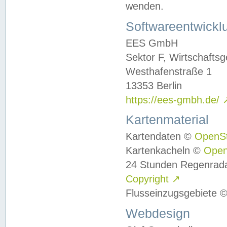
wenden.
Softwareentwickl
EES GmbH
Sektor F, Wirtschafts
Westhafenstraße 1
13353 Berlin
https://ees-gmbh.de/
Kartenmaterial
Kartendaten ©
OpenS
Kartenkacheln ©
Ope
24 Stunden Regenrad
Copyright
↗
Flusseinzugsgebiete 
Webdesign