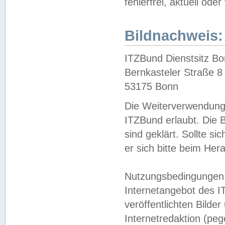
fehlerfrei, aktuell oder
Bildnachweis:
ITZBund Dienstsitz B
Bernkasteler Straße 8
53175 Bonn
Die Weiterverwendung 
ITZBund erlaubt. Die B
sind geklärt. Sollte s
er sich bitte beim He
Nutzungsbedingungen 
Internetangebot des I
veröffentlichten Bilde
Internetredaktion (peg