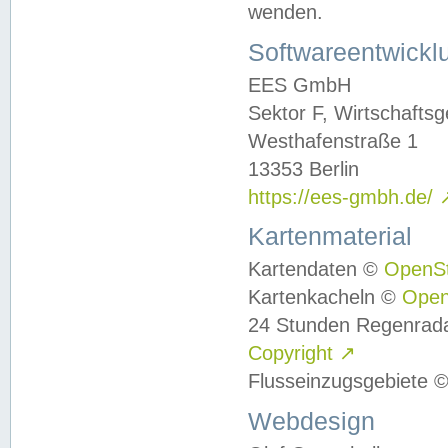
wenden.
Softwareentwickl
EES GmbH
Sektor F, Wirtschafts
Westhafenstraße 1
13353 Berlin
https://ees-gmbh.de/
Kartenmaterial
Kartendaten ©
OpenS
Kartenkacheln ©
Ope
24 Stunden Regenrad
Copyright
↗
Flusseinzugsgebiete 
Webdesign