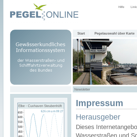
Hilfe
Link
Start
Pegelauswahl über Karte
Newsletter
Impressum
Elbe - Cuxhaven Steubenhöft
Herausgeber
Dieses Internetangebo
Wasserstraßen und Sch