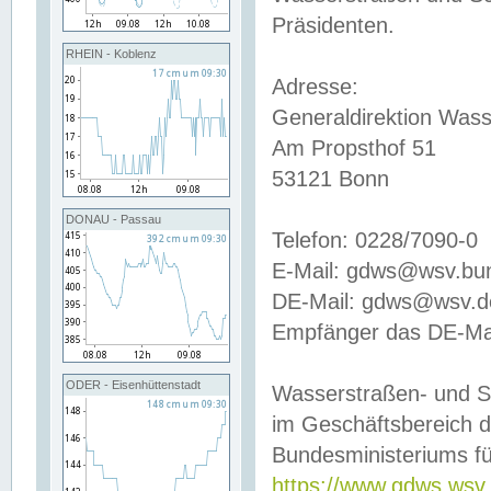
Präsidenten.
RHEIN - Koblenz
Adresse:
Generaldirektion Wass
Am Propsthof 51
53121 Bonn
DONAU - Passau
Telefon: 0228/7090-0
E-Mail: gdws@wsv.bu
DE-Mail: gdws@wsv.de-
Empfänger das DE-Mai
ODER - Eisenhüttenstadt
Wasserstraßen- und S
im Geschäftsbereich 
Bundesministeriums fü
https://www.gdws.wsv