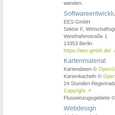
wenden.
Softwareentwickl
EES GmbH
Sektor F, Wirtschafts
Westhafenstraße 1
13353 Berlin
https://ees-gmbh.de/
Kartenmaterial
Kartendaten ©
OpenS
Kartenkacheln ©
Ope
24 Stunden Regenrad
Copyright
↗
Flusseinzugsgebiete 
Webdesign