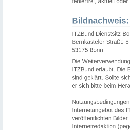
fehlerfrei, aktuell oder
Bildnachweis:
ITZBund Dienstsitz B
Bernkasteler Straße 8
53175 Bonn
Die Weiterverwendung 
ITZBund erlaubt. Die B
sind geklärt. Sollte s
er sich bitte beim He
Nutzungsbedingungen 
Internetangebot des I
veröffentlichten Bilde
Internetredaktion (peg