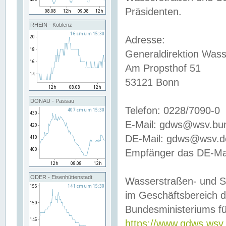
Präsidenten.
RHEIN - Koblenz
Adresse:
Generaldirektion Wass
Am Propsthof 51
53121 Bonn
DONAU - Passau
Telefon: 0228/7090-0
E-Mail: gdws@wsv.bu
DE-Mail: gdws@wsv.de-
Empfänger das DE-Mai
ODER - Eisenhüttenstadt
Wasserstraßen- und S
im Geschäftsbereich 
Bundesministeriums fü
https://www.gdws.wsv