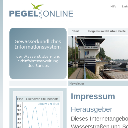
Hilfe
Link
Start
Pegelauswahl über Karte
Newsletter
Impressum
Elbe - Cuxhaven Steubenhöft
Herausgeber
Dieses Internetangebo
Wasserstraßen und Sch