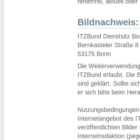
fehlerfrei, aktuell oder
Bildnachweis:
ITZBund Dienstsitz B
Bernkasteler Straße 8
53175 Bonn
Die Weiterverwendung 
ITZBund erlaubt. Die B
sind geklärt. Sollte s
er sich bitte beim He
Nutzungsbedingungen 
Internetangebot des I
veröffentlichten Bilde
Internetredaktion (peg