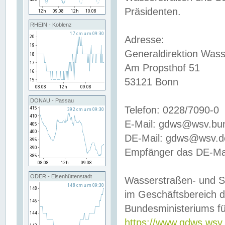
Präsidenten.
RHEIN - Koblenz
Adresse:
Generaldirektion Wass
Am Propsthof 51
53121 Bonn
DONAU - Passau
Telefon: 0228/7090-0
E-Mail: gdws@wsv.bu
DE-Mail: gdws@wsv.de-
Empfänger das DE-Mai
ODER - Eisenhüttenstadt
Wasserstraßen- und S
im Geschäftsbereich 
Bundesministeriums fü
https://www.gdws.wsv