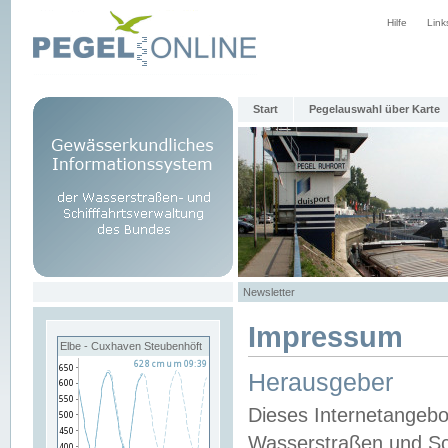
Hilfe
Link
Start
Pegelauswahl über Karte
Newsletter
Impressum
Elbe - Cuxhaven Steubenhöft
Herausgeber
Dieses Internetangebo
Wasserstraßen und Sch