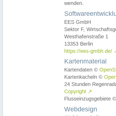
wenden.
Softwareentwickl
EES GmbH
Sektor F, Wirtschafts
Westhafenstraße 1
13353 Berlin
https://ees-gmbh.de/
Kartenmaterial
Kartendaten ©
OpenS
Kartenkacheln ©
Ope
24 Stunden Regenrad
Copyright
↗
Flusseinzugsgebiete 
Webdesign