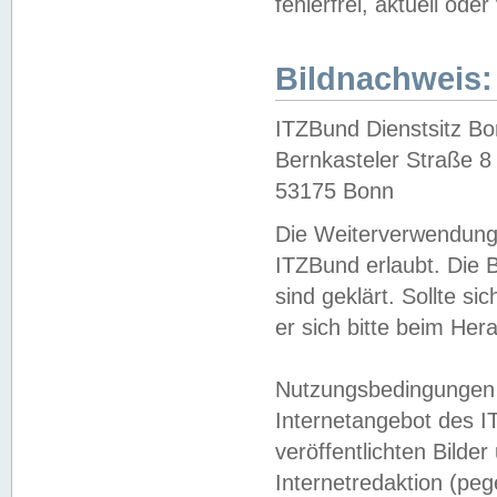
fehlerfrei, aktuell oder
Bildnachweis:
ITZBund Dienstsitz B
Bernkasteler Straße 8
53175 Bonn
Die Weiterverwendung 
ITZBund erlaubt. Die B
sind geklärt. Sollte s
er sich bitte beim He
Nutzungsbedingungen 
Internetangebot des I
veröffentlichten Bilde
Internetredaktion (peg