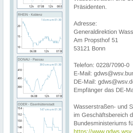
Präsidenten.
RHEIN - Koblenz
Adresse:
Generaldirektion Wass
Am Propsthof 51
53121 Bonn
DONAU - Passau
Telefon: 0228/7090-0
E-Mail: gdws@wsv.bu
DE-Mail: gdws@wsv.de-
Empfänger das DE-Mai
ODER - Eisenhüttenstadt
Wasserstraßen- und S
im Geschäftsbereich 
Bundesministeriums fü
https://www.gdws.wsv