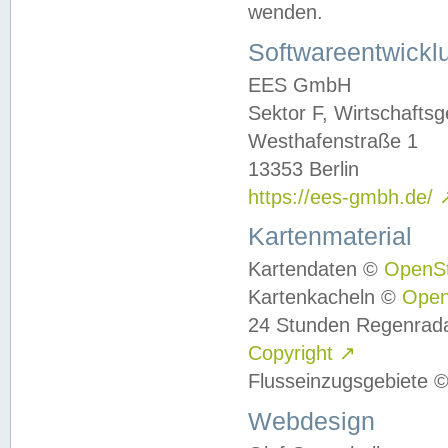
wenden.
Softwareentwickl
EES GmbH
Sektor F, Wirtschafts
Westhafenstraße 1
13353 Berlin
https://ees-gmbh.de/
Kartenmaterial
Kartendaten ©
OpenS
Kartenkacheln ©
Ope
24 Stunden Regenrad
Copyright
↗
Flusseinzugsgebiete 
Webdesign