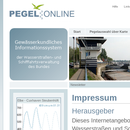
Hilfe
Link
Start
Pegelauswahl über Karte
Newsletter
Impressum
Elbe - Cuxhaven Steubenhöft
Herausgeber
Dieses Internetangebo
Wasserstraßen und Sch