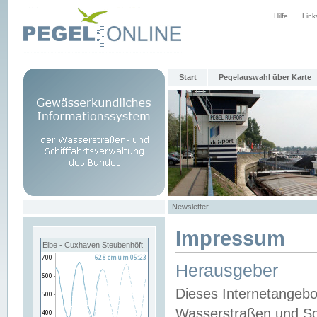
Hilfe
Link
Start
Pegelauswahl über Karte
Newsletter
Impressum
Elbe - Cuxhaven Steubenhöft
Herausgeber
Dieses Internetangebo
Wasserstraßen und Sch