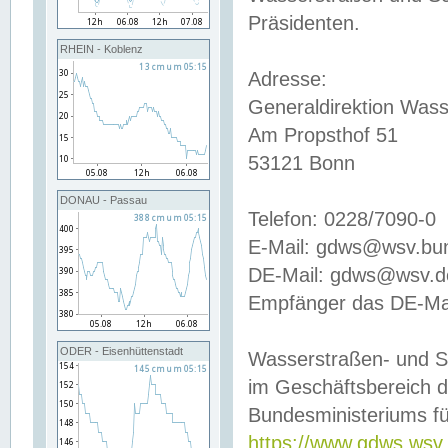
Präsidenten.
RHEIN - Koblenz
Adresse:
Generaldirektion Wass
Am Propsthof 51
53121 Bonn
DONAU - Passau
Telefon: 0228/7090-0
E-Mail: gdws@wsv.bu
DE-Mail: gdws@wsv.de-
Empfänger das DE-Mai
ODER - Eisenhüttenstadt
Wasserstraßen- und S
im Geschäftsbereich 
Bundesministeriums fü
https://www.gdws.wsv