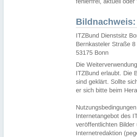
fehlerfrei, aktuell oder
Bildnachweis:
ITZBund Dienstsitz B
Bernkasteler Straße 8
53175 Bonn
Die Weiterverwendung 
ITZBund erlaubt. Die B
sind geklärt. Sollte s
er sich bitte beim He
Nutzungsbedingungen 
Internetangebot des I
veröffentlichten Bilde
Internetredaktion (peg