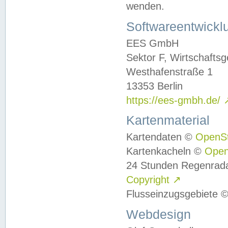
wenden.
Softwareentwickl
EES GmbH
Sektor F, Wirtschafts
Westhafenstraße 1
13353 Berlin
https://ees-gmbh.de/
Kartenmaterial
Kartendaten ©
OpenS
Kartenkacheln ©
Ope
24 Stunden Regenrad
Copyright
↗
Flusseinzugsgebiete 
Webdesign