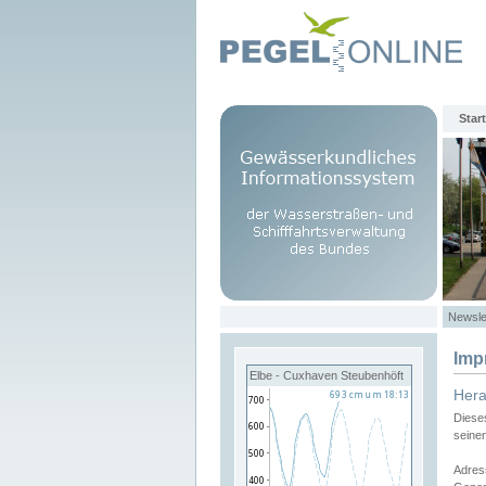
Start
Newsle
Imp
Elbe - Cuxhaven Steubenhöft
Her
Diese
seine
Adres