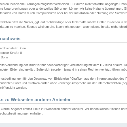
chten technische Störungen möglichst vermeiden. Für durch nicht fehlerfrei angelegte Dateien
gte Unterbrechungen oder anderweitige Störungen können wir keine Haftung übernehmen. Glei
terladen von Daten durch Computerviren oder bei der Installation oder Nutzung von Softwar
daktion bittet die Nutzer, ggf. auf rechtswidrige oder fehlerhafte Inhalte Dritter, zu denen in d
ksam zu machen. Ebenso wird um eine Nachricht gebeten, wenn eigene Inhalte nicht fehlerfrei
dnachweis:
nd Dienstsitz Bonn
asteler Straße 8
 Bonn
iterverwendung der Bilder ist nur nach vorheriger Vereinbarung mit dem ITZBund erlaubt. Die
deten Bilder sind geklärt. Sollte sich trotzdem jemand in seinen Rechten verletzt fühlen, m
ngsbedingungen für den Download von Bilddateien / Grafiken aus dem Internetangebot des I
entlichten Bilder und Grafiken dürfen ohne vorherige Absprache mit der Internetredaktion (pe
röffentlicht werden.
ks zu Webseiten anderer Anbieter
Online-Angebot enthält Links zu Webseiten anderer Anbieter. Wir haben keinen Einfluss darau
schutzbestimmungen einhalten.