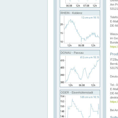
Gener
Am Pr
53121
RHEIN - Koblenz
Telef
E-Mai
DE-Ma
Wasse
im Ge
Bunde
https
DONAU - Passau
Prod
ITZBu
Bernk
53175
Deuts
Tel.:
E-Mail
ODER - Eisenhüttenstadt
DE-Ma
direkt
https:
Bei A
Soft