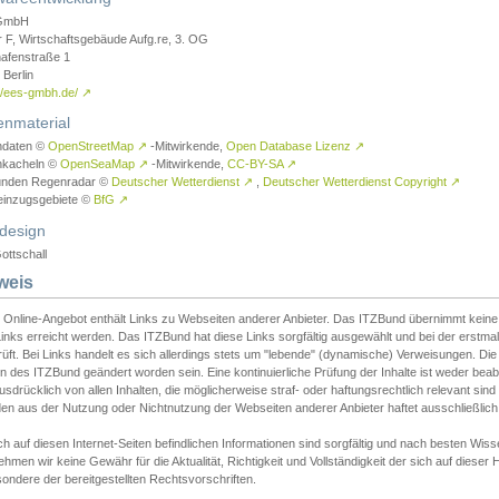
GmbH
r F, Wirtschaftsgebäude Aufg.re, 3. OG
afenstraße 1
Berlin
://ees-gmbh.de/
↗
enmaterial
ndaten ©
OpenStreetMap
↗
-Mitwirkende,
Open Database Lizenz
↗
nkacheln ©
OpenSeaMap
↗
-Mitwirkende,
CC-BY-SA
↗
unden Regenradar ©
Deutscher Wetterdienst
↗
,
Deutscher Wetterdienst Copyright
↗
einzugsgebiete ©
BfG
↗
design
ottschall
weis
 Online-Angebot enthält Links zu Webseiten anderer Anbieter. Das ITZBund übernimmt keine V
inks erreicht werden. Das ITZBund hat diese Links sorgfältig ausgewählt und bei der erstmal
üft. Bei Links handelt es sich allerdings stets um "lebende" (dynamische) Verweisungen. Die
 des ITZBund geändert worden sein. Eine kontinuierliche Prüfung der Inhalte ist weder beab
usdrücklich von allen Inhalten, die möglicherweise straf- oder haftungsrechtlich relevant sin
n aus der Nutzung oder Nichtnutzung der Webseiten anderer Anbieter haftet ausschließlich d
ch auf diesen Internet-Seiten befindlichen Informationen sind sorgfältig und nach besten 
hmen wir keine Gewähr für die Aktualität, Richtigkeit und Vollständigkeit der sich auf diese
ondere der bereitgestellten Rechtsvorschriften.