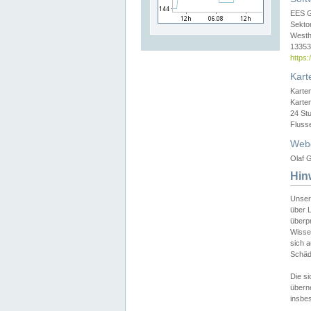
EES 
Sekto
Westh
13353 
https
Kart
Karte
Karte
24 St
Fluss
Web
Olaf G
Hin
Unser
über L
überpr
Wissen
sich a
Schäde
Die si
überne
insbes