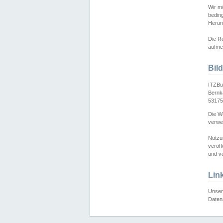
Wir mö
bedin
Herun
Die Re
aufmer
Bil
ITZBu
Bernk
53175
Die We
verwen
Nutzu
veröff
und ve
Lin
Unser 
Daten