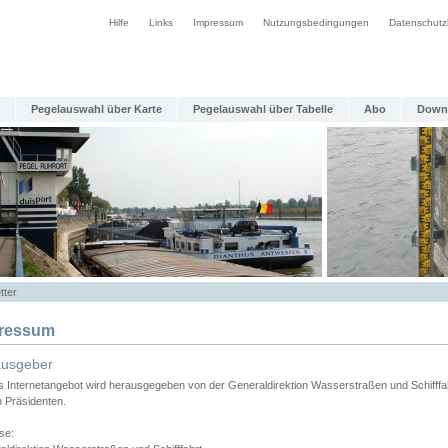
Hilfe
Links
Impressum
Nutzungsbedingungen
Datenschutz
Pegelauswahl über Karte
Pegelauswahl über Tabelle
Abo
Down
tter
ressum
ausgeber
s Internetangebot wird herausgegeben von der Generaldirektion Wasserstraßen und Schifffa
n Präsidenten.
se: