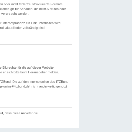
 oder nicht fehlerfrei strukturierte Formate
ches gilt für Schäden, die beim Aufrufen oder
e verursacht werden.
er Internetpräsenz ein Link unterhalten wird,
, aktuell oder vollständig sind.
 Bildrechte für die auf dieser Website
öge er sich bitte beim Herausgeber melden.
TZBund: Die auf den Internetseiten des ITZBund
gelonline@itzbund.de) nicht anderweitig genutzt
f, dass diese Anbieter die