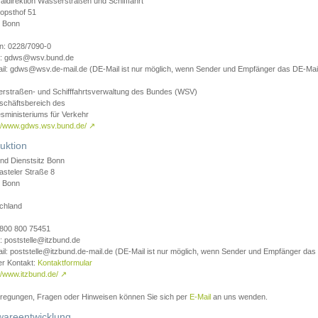
aldirektion Wasserstraßen und Schifffahrt
opsthof 51
 Bonn
on: 0228/7090-0
l: gdws@wsv.bund.de
il: gdws@wsv.de-mail.de (DE-Mail ist nur möglich, wenn Sender und Empfänger das DE-Mail
rstraßen- und Schifffahrtsverwaltung des Bundes (WSV)
schäftsbereich des
sministeriums für Verkehr
://www.gdws.wsv.bund.de/
↗
uktion
nd Dienstsitz Bonn
asteler Straße 8
 Bonn
chland
 0800 800 75451
: poststelle@itzbund.de
il: poststelle@itzbund.de-mail.de (DE-Mail ist nur möglich, wenn Sender und Empfänger das
er Kontakt:
Kontaktformular
//www.itzbund.de/
↗
nregungen, Fragen oder Hinweisen können Sie sich per
E-Mail
an uns wenden.
wareentwicklung