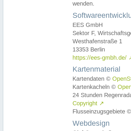
wenden.
Softwareentwickl
EES GmbH
Sektor F, Wirtschafts
Westhafenstraße 1
13353 Berlin
https://ees-gmbh.de/
Kartenmaterial
Kartendaten ©
OpenS
Kartenkacheln ©
Ope
24 Stunden Regenrad
Copyright
↗
Flusseinzugsgebiete 
Webdesign