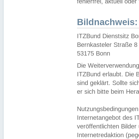
fehlerfrei, aktuell oder
Bildnachweis:
ITZBund Dienstsitz B
Bernkasteler Straße 8
53175 Bonn
Die Weiterverwendung 
ITZBund erlaubt. Die B
sind geklärt. Sollte s
er sich bitte beim He
Nutzungsbedingungen 
Internetangebot des I
veröffentlichten Bilde
Internetredaktion (peg