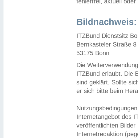
fehlerfrei, aktuell oder
Bildnachweis:
ITZBund Dienstsitz B
Bernkasteler Straße 8
53175 Bonn
Die Weiterverwendung 
ITZBund erlaubt. Die B
sind geklärt. Sollte s
er sich bitte beim He
Nutzungsbedingungen 
Internetangebot des I
veröffentlichten Bilde
Internetredaktion (peg