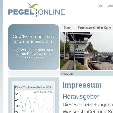
Hilfe
Link
Start
Pegelauswahl über Karte
Newsletter
Impressum
Elbe - Cuxhaven Steubenhöft
Herausgeber
Dieses Internetangebo
Wasserstraßen und Sch