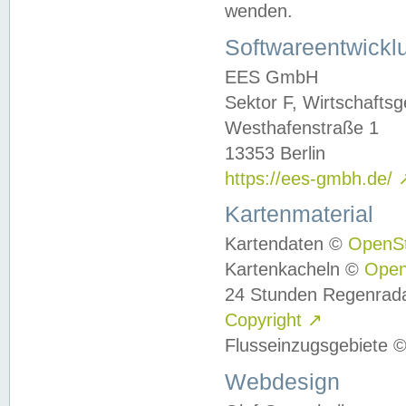
wenden.
Softwareentwickl
EES GmbH
Sektor F, Wirtschafts
Westhafenstraße 1
13353 Berlin
https://ees-gmbh.de/
Kartenmaterial
Kartendaten ©
OpenS
Kartenkacheln ©
Ope
24 Stunden Regenrad
Copyright
↗
Flusseinzugsgebiete 
Webdesign