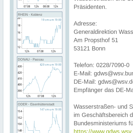
Präsidenten.
RHEIN - Koblenz
Adresse:
Generaldirektion Wass
Am Propsthof 51
53121 Bonn
DONAU - Passau
Telefon: 0228/7090-0
E-Mail: gdws@wsv.bu
DE-Mail: gdws@wsv.de-
Empfänger das DE-Mai
ODER - Eisenhüttenstadt
Wasserstraßen- und S
im Geschäftsbereich 
Bundesministeriums fü
https://www.gdws.wsv