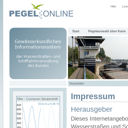
Hilfe
Link
Start
Pegelauswahl über Karte
Newsletter
Impressum
Elbe - Cuxhaven Steubenhöft
Herausgeber
Dieses Internetangebo
Wasserstraßen und Sch