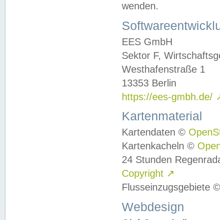
wenden.
Softwareentwickl
EES GmbH
Sektor F, Wirtschafts
Westhafenstraße 1
13353 Berlin
https://ees-gmbh.de/
Kartenmaterial
Kartendaten ©
OpenS
Kartenkacheln ©
Ope
24 Stunden Regenrad
Copyright
↗
Flusseinzugsgebiete 
Webdesign