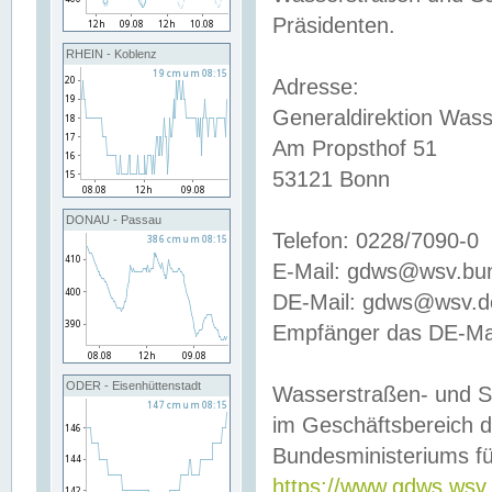
Präsidenten.
RHEIN - Koblenz
Adresse:
Generaldirektion Wass
Am Propsthof 51
53121 Bonn
DONAU - Passau
Telefon: 0228/7090-0
E-Mail: gdws@wsv.bu
DE-Mail: gdws@wsv.de-
Empfänger das DE-Mai
ODER - Eisenhüttenstadt
Wasserstraßen- und S
im Geschäftsbereich 
Bundesministeriums fü
https://www.gdws.wsv