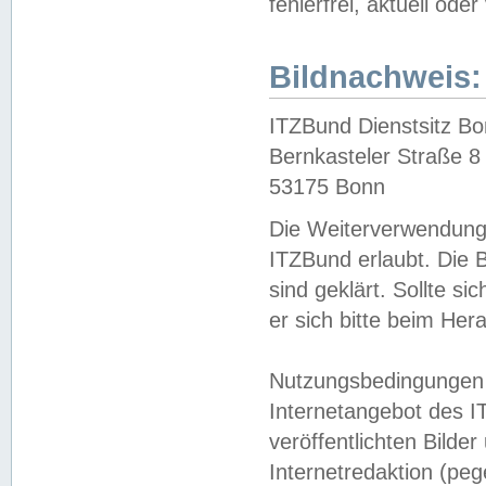
fehlerfrei, aktuell oder
Bildnachweis:
ITZBund Dienstsitz B
Bernkasteler Straße 8
53175 Bonn
Die Weiterverwendung 
ITZBund erlaubt. Die B
sind geklärt. Sollte s
er sich bitte beim He
Nutzungsbedingungen 
Internetangebot des I
veröffentlichten Bilde
Internetredaktion (peg