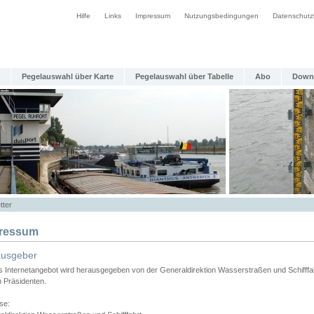
Hilfe
Links
Impressum
Nutzungsbedingungen
Datenschutz
Pegelauswahl über Karte
Pegelauswahl über Tabelle
Abo
Down
tter
ressum
ausgeber
s Internetangebot wird herausgegeben von der Generaldirektion Wasserstraßen und Schifffa
n Präsidenten.
se: