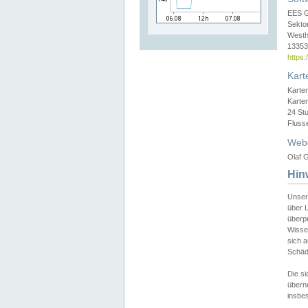
EES 
Sekto
Westh
13353 
https
Kart
Karte
Karte
24 St
Fluss
Web
Olaf G
Hin
Unser
über L
überpr
Wissen
sich a
Schäde
Die si
überne
insbes