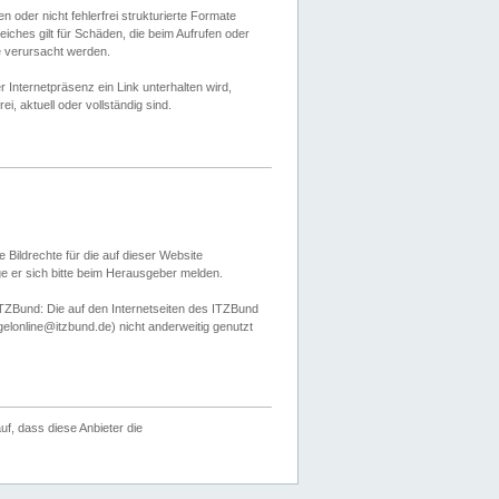
 oder nicht fehlerfrei strukturierte Formate
ches gilt für Schäden, die beim Aufrufen oder
e verursacht werden.
er Internetpräsenz ein Link unterhalten wird,
, aktuell oder vollständig sind.
 Bildrechte für die auf dieser Website
öge er sich bitte beim Herausgeber melden.
TZBund: Die auf den Internetseiten des ITZBund
gelonline@itzbund.de) nicht anderweitig genutzt
f, dass diese Anbieter die