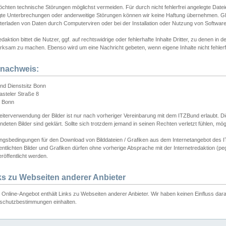
chten technische Störungen möglichst vermeiden. Für durch nicht fehlerfrei angelegte Dateien
gte Unterbrechungen oder anderweitige Störungen können wir keine Haftung übernehmen. Glei
terladen von Daten durch Computerviren oder bei der Installation oder Nutzung von Softwar
daktion bittet die Nutzer, ggf. auf rechtswidrige oder fehlerhafte Inhalte Dritter, zu denen in d
ksam zu machen. Ebenso wird um eine Nachricht gebeten, wenn eigene Inhalte nicht fehlerfrei
dnachweis:
nd Dienstsitz Bonn
asteler Straße 8
 Bonn
iterverwendung der Bilder ist nur nach vorheriger Vereinbarung mit dem ITZBund erlaubt. Die
deten Bilder sind geklärt. Sollte sich trotzdem jemand in seinen Rechten verletzt fühlen, m
ngsbedingungen für den Download von Bilddateien / Grafiken aus dem Internetangebot des I
entlichten Bilder und Grafiken dürfen ohne vorherige Absprache mit der Internetredaktion (pe
röffentlicht werden.
ks zu Webseiten anderer Anbieter
Online-Angebot enthält Links zu Webseiten anderer Anbieter. Wir haben keinen Einfluss darau
schutzbestimmungen einhalten.