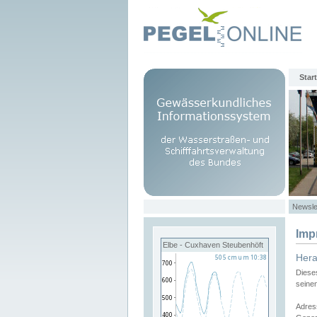
Start
Newsle
Imp
Elbe - Cuxhaven Steubenhöft
Her
Diese
seine
Adres