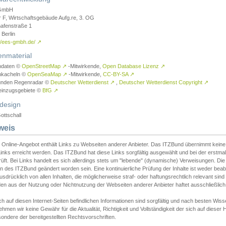
GmbH
r F, Wirtschaftsgebäude Aufg.re, 3. OG
afenstraße 1
Berlin
://ees-gmbh.de/
↗
enmaterial
ndaten ©
OpenStreetMap
↗
-Mitwirkende,
Open Database Lizenz
↗
nkacheln ©
OpenSeaMap
↗
-Mitwirkende,
CC-BY-SA
↗
unden Regenradar ©
Deutscher Wetterdienst
↗
,
Deutscher Wetterdienst Copyright
↗
einzugsgebiete ©
BfG
↗
design
ottschall
weis
 Online-Angebot enthält Links zu Webseiten anderer Anbieter. Das ITZBund übernimmt keine V
inks erreicht werden. Das ITZBund hat diese Links sorgfältig ausgewählt und bei der erstmal
üft. Bei Links handelt es sich allerdings stets um "lebende" (dynamische) Verweisungen. Die
 des ITZBund geändert worden sein. Eine kontinuierliche Prüfung der Inhalte ist weder beab
usdrücklich von allen Inhalten, die möglicherweise straf- oder haftungsrechtlich relevant sin
n aus der Nutzung oder Nichtnutzung der Webseiten anderer Anbieter haftet ausschließlich d
ch auf diesen Internet-Seiten befindlichen Informationen sind sorgfältig und nach besten 
hmen wir keine Gewähr für die Aktualität, Richtigkeit und Vollständigkeit der sich auf diese
ondere der bereitgestellten Rechtsvorschriften.