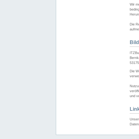
Wir mö
bedin
Herun
Die Re
aufmer
Bil
ITZBu
Bernk
53175
Die We
verwen
Nutzu
veröff
und ve
Lin
Unser 
Daten