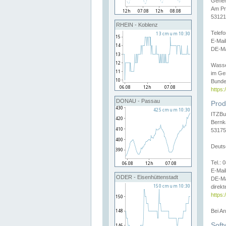
Gener
Am Pr
53121
RHEIN - Koblenz
Telef
E-Mai
DE-Ma
Wasse
im Ge
Bunde
https
DONAU - Passau
Prod
ITZBu
Bernk
53175
Deuts
Tel.:
E-Mail
ODER - Eisenhüttenstadt
DE-Ma
direkt
https:
Bei A
Soft