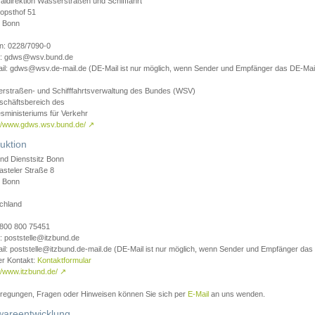
aldirektion Wasserstraßen und Schifffahrt
opsthof 51
 Bonn
on: 0228/7090-0
l: gdws@wsv.bund.de
il: gdws@wsv.de-mail.de (DE-Mail ist nur möglich, wenn Sender und Empfänger das DE-Mail
rstraßen- und Schifffahrtsverwaltung des Bundes (WSV)
schäftsbereich des
sministeriums für Verkehr
://www.gdws.wsv.bund.de/
↗
uktion
nd Dienstsitz Bonn
asteler Straße 8
 Bonn
chland
 0800 800 75451
: poststelle@itzbund.de
il: poststelle@itzbund.de-mail.de (DE-Mail ist nur möglich, wenn Sender und Empfänger das
er Kontakt:
Kontaktformular
//www.itzbund.de/
↗
nregungen, Fragen oder Hinweisen können Sie sich per
E-Mail
an uns wenden.
wareentwicklung