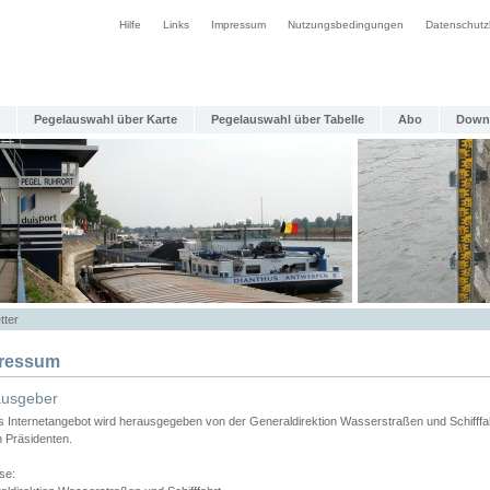
Hilfe
Links
Impressum
Nutzungsbedingungen
Datenschutz
Pegelauswahl über Karte
Pegelauswahl über Tabelle
Abo
Down
tter
ressum
ausgeber
s Internetangebot wird herausgegeben von der Generaldirektion Wasserstraßen und Schifffa
n Präsidenten.
se: