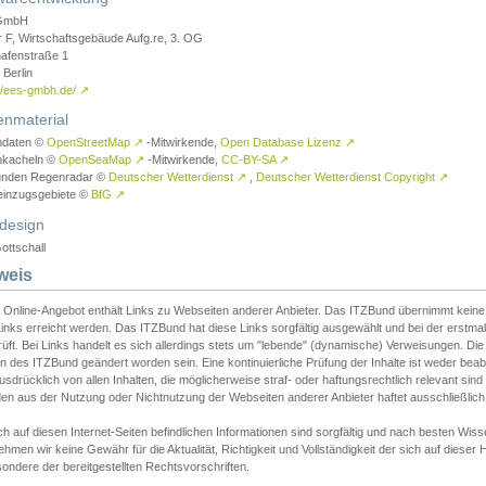
GmbH
r F, Wirtschaftsgebäude Aufg.re, 3. OG
afenstraße 1
Berlin
://ees-gmbh.de/
↗
enmaterial
ndaten ©
OpenStreetMap
↗
-Mitwirkende,
Open Database Lizenz
↗
nkacheln ©
OpenSeaMap
↗
-Mitwirkende,
CC-BY-SA
↗
unden Regenradar ©
Deutscher Wetterdienst
↗
,
Deutscher Wetterdienst Copyright
↗
einzugsgebiete ©
BfG
↗
design
ottschall
weis
 Online-Angebot enthält Links zu Webseiten anderer Anbieter. Das ITZBund übernimmt keine V
inks erreicht werden. Das ITZBund hat diese Links sorgfältig ausgewählt und bei der erstmal
üft. Bei Links handelt es sich allerdings stets um "lebende" (dynamische) Verweisungen. Die
 des ITZBund geändert worden sein. Eine kontinuierliche Prüfung der Inhalte ist weder beab
usdrücklich von allen Inhalten, die möglicherweise straf- oder haftungsrechtlich relevant sin
n aus der Nutzung oder Nichtnutzung der Webseiten anderer Anbieter haftet ausschließlich d
ch auf diesen Internet-Seiten befindlichen Informationen sind sorgfältig und nach besten 
hmen wir keine Gewähr für die Aktualität, Richtigkeit und Vollständigkeit der sich auf diese
ondere der bereitgestellten Rechtsvorschriften.