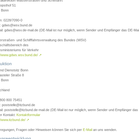
aldirektion Wasserstraßen und Schifffahrt
opsthof 51
 Bonn
on: 0228/7090-0
l: gdws@wsv.bund.de
il: gdws@wsv.de-mail.de (DE-Mail ist nur möglich, wenn Sender und Empfänger das DE-Mail
rstraßen- und Schifffahrtsverwaltung des Bundes (WSV)
schäftsbereich des
sministeriums für Verkehr
://www.gdws.wsv.bund.de/
↗
uktion
nd Dienstsitz Bonn
asteler Straße 8
 Bonn
chland
 0800 800 75451
: poststelle@itzbund.de
il: poststelle@itzbund.de-mail.de (DE-Mail ist nur möglich, wenn Sender und Empfänger das
er Kontakt:
Kontaktformular
//www.itzbund.de/
↗
nregungen, Fragen oder Hinweisen können Sie sich per
E-Mail
an uns wenden.
wareentwicklung