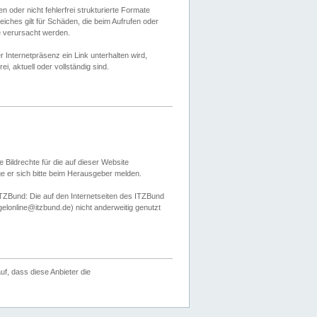
 oder nicht fehlerfrei strukturierte Formate
ches gilt für Schäden, die beim Aufrufen oder
e verursacht werden.
er Internetpräsenz ein Link unterhalten wird,
, aktuell oder vollständig sind.
 Bildrechte für die auf dieser Website
öge er sich bitte beim Herausgeber melden.
TZBund: Die auf den Internetseiten des ITZBund
gelonline@itzbund.de) nicht anderweitig genutzt
f, dass diese Anbieter die