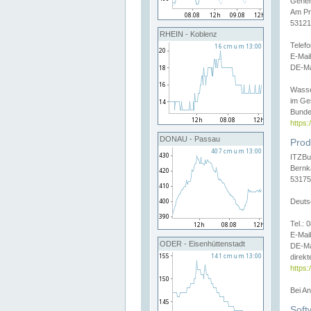
Gener
Am Pr
53121
RHEIN - Koblenz
Telef
E-Mai
DE-Ma
Wasse
im Ge
Bunde
https
DONAU - Passau
Prod
ITZBu
Bernk
53175
Deuts
Tel.:
E-Mail
ODER - Eisenhüttenstadt
DE-Ma
direkt
https:
Bei A
Soft