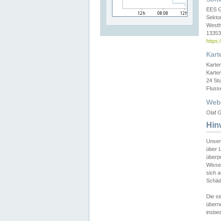
EES 
Sekto
Westh
13353 
https
Kart
Karte
Karte
24 St
Fluss
Web
Olaf G
Hin
Unser
über L
überpr
Wissen
sich a
Schäde
Die si
überne
insbes