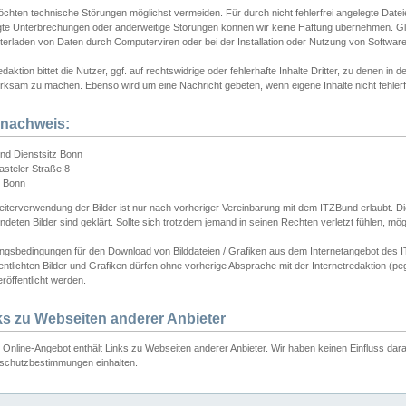
chten technische Störungen möglichst vermeiden. Für durch nicht fehlerfrei angelegte Dateien
gte Unterbrechungen oder anderweitige Störungen können wir keine Haftung übernehmen. Glei
terladen von Daten durch Computerviren oder bei der Installation oder Nutzung von Softwar
daktion bittet die Nutzer, ggf. auf rechtswidrige oder fehlerhafte Inhalte Dritter, zu denen in d
ksam zu machen. Ebenso wird um eine Nachricht gebeten, wenn eigene Inhalte nicht fehlerfrei
dnachweis:
nd Dienstsitz Bonn
asteler Straße 8
 Bonn
iterverwendung der Bilder ist nur nach vorheriger Vereinbarung mit dem ITZBund erlaubt. Die
deten Bilder sind geklärt. Sollte sich trotzdem jemand in seinen Rechten verletzt fühlen, m
ngsbedingungen für den Download von Bilddateien / Grafiken aus dem Internetangebot des I
entlichten Bilder und Grafiken dürfen ohne vorherige Absprache mit der Internetredaktion (pe
röffentlicht werden.
ks zu Webseiten anderer Anbieter
Online-Angebot enthält Links zu Webseiten anderer Anbieter. Wir haben keinen Einfluss darau
schutzbestimmungen einhalten.