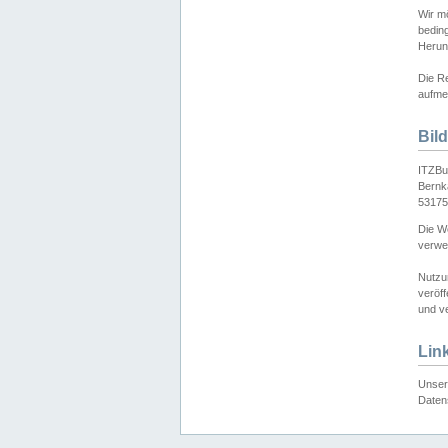
Wir mö
bedin
Herun
Die Re
aufmer
Bil
ITZBu
Bernk
53175
Die We
verwen
Nutzu
veröff
und ve
Lin
Unser 
Daten