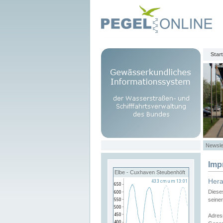
Start
Newsle
Imp
Elbe - Cuxhaven Steubenhöft
Her
Diese
seine
Adres