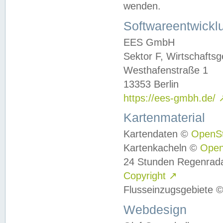
wenden.
Softwareentwickl
EES GmbH
Sektor F, Wirtschafts
Westhafenstraße 1
13353 Berlin
https://ees-gmbh.de/
Kartenmaterial
Kartendaten ©
OpenS
Kartenkacheln ©
Ope
24 Stunden Regenrad
Copyright
↗
Flusseinzugsgebiete 
Webdesign