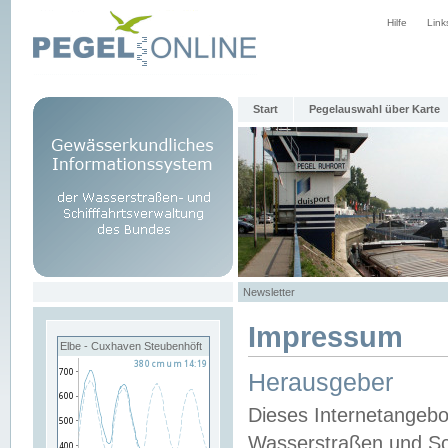
Hilfe
Link
Start
Pegelauswahl über Karte
Newsletter
Impressum
Elbe - Cuxhaven Steubenhöft
Herausgeber
Dieses Internetangebo
Wasserstraßen und Sch