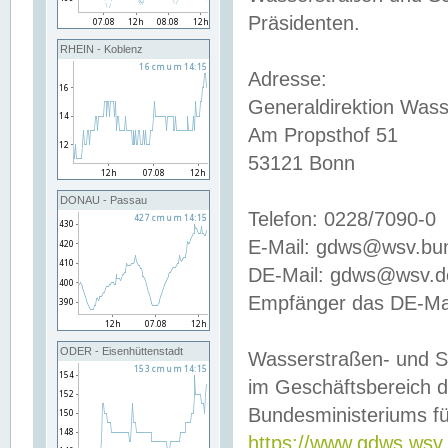
Präsidenten.
RHEIN - Koblenz
Adresse:
Generaldirektion Wass
Am Propsthof 51
53121 Bonn
DONAU - Passau
Telefon: 0228/7090-0
E-Mail: gdws@wsv.bu
DE-Mail: gdws@wsv.de-
Empfänger das DE-Mai
ODER - Eisenhüttenstadt
Wasserstraßen- und S
im Geschäftsbereich 
Bundesministeriums fü
https://www.gdws.wsv