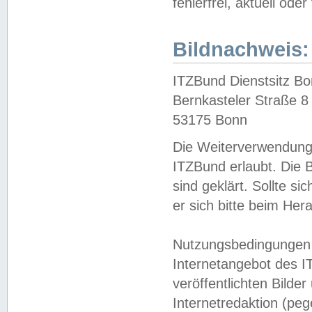
fehlerfrei, aktuell oder
Bildnachweis:
ITZBund Dienstsitz B
Bernkasteler Straße 8
53175 Bonn
Die Weiterverwendung 
ITZBund erlaubt. Die B
sind geklärt. Sollte s
er sich bitte beim He
Nutzungsbedingungen 
Internetangebot des I
veröffentlichten Bilde
Internetredaktion (peg