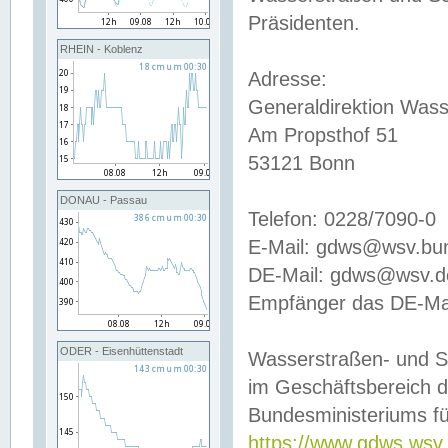
Präsidenten.
RHEIN - Koblenz
Adresse:
Generaldirektion Wass
Am Propsthof 51
53121 Bonn
DONAU - Passau
Telefon: 0228/7090-0
E-Mail: gdws@wsv.bu
DE-Mail: gdws@wsv.de-
Empfänger das DE-Mai
ODER - Eisenhüttenstadt
Wasserstraßen- und S
im Geschäftsbereich 
Bundesministeriums fü
https://www.gdws.wsv