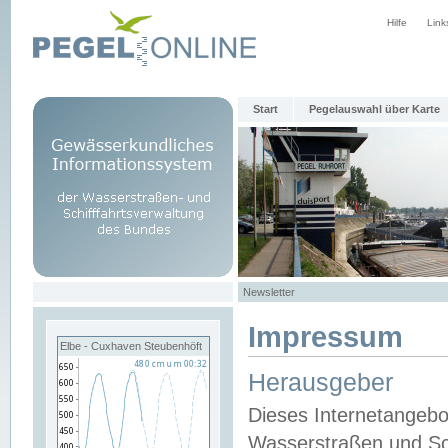
Hilfe
Link
Start
Pegelauswahl über Karte
Newsletter
Impressum
Elbe - Cuxhaven Steubenhöft
Herausgeber
Dieses Internetangebo
Wasserstraßen und Sch