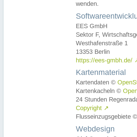
wenden.
Softwareentwickl
EES GmbH
Sektor F, Wirtschafts
Westhafenstraße 1
13353 Berlin
https://ees-gmbh.de/
Kartenmaterial
Kartendaten ©
OpenS
Kartenkacheln ©
Ope
24 Stunden Regenrad
Copyright
↗
Flusseinzugsgebiete 
Webdesign