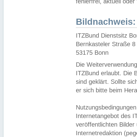
fehlerfrei, aktuell oder
Bildnachweis:
ITZBund Dienstsitz B
Bernkasteler Straße 8
53175 Bonn
Die Weiterverwendung 
ITZBund erlaubt. Die B
sind geklärt. Sollte s
er sich bitte beim He
Nutzungsbedingungen 
Internetangebot des I
veröffentlichten Bilde
Internetredaktion (peg