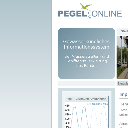
Start
Newsle
Imp
Elbe - Cuxhaven Steubenhöft
Her
Diese
seine
Adres