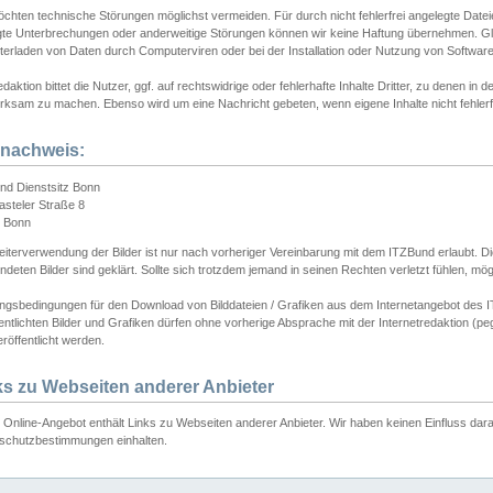
chten technische Störungen möglichst vermeiden. Für durch nicht fehlerfrei angelegte Dateien
gte Unterbrechungen oder anderweitige Störungen können wir keine Haftung übernehmen. Glei
terladen von Daten durch Computerviren oder bei der Installation oder Nutzung von Softwar
daktion bittet die Nutzer, ggf. auf rechtswidrige oder fehlerhafte Inhalte Dritter, zu denen in d
ksam zu machen. Ebenso wird um eine Nachricht gebeten, wenn eigene Inhalte nicht fehlerfrei
dnachweis:
nd Dienstsitz Bonn
asteler Straße 8
 Bonn
iterverwendung der Bilder ist nur nach vorheriger Vereinbarung mit dem ITZBund erlaubt. Die
deten Bilder sind geklärt. Sollte sich trotzdem jemand in seinen Rechten verletzt fühlen, m
ngsbedingungen für den Download von Bilddateien / Grafiken aus dem Internetangebot des I
entlichten Bilder und Grafiken dürfen ohne vorherige Absprache mit der Internetredaktion (pe
röffentlicht werden.
ks zu Webseiten anderer Anbieter
Online-Angebot enthält Links zu Webseiten anderer Anbieter. Wir haben keinen Einfluss darau
schutzbestimmungen einhalten.