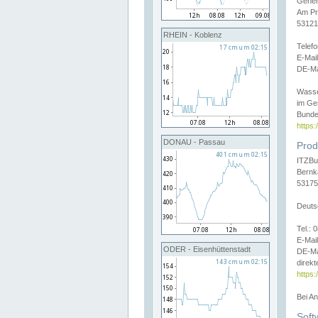
Gener
Am Pr
53121
RHEIN - Koblenz
Telef
E-Mai
DE-Ma
Wasse
im Ge
Bunde
https
DONAU - Passau
Prod
ITZBu
Bernk
53175
Deuts
Tel.:
E-Mail
ODER - Eisenhüttenstadt
DE-Ma
direkt
https:
Bei A
Soft