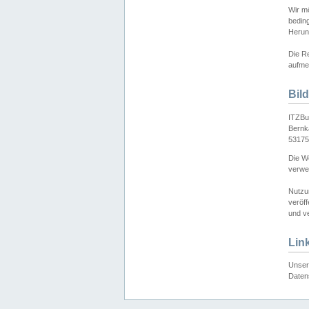
Wir mö
bedin
Herun
Die Re
aufmer
Bil
ITZBu
Bernk
53175
Die We
verwen
Nutzu
veröff
und ve
Lin
Unser 
Daten