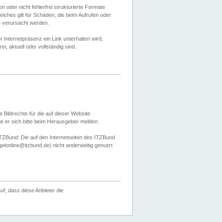
 oder nicht fehlerfrei strukturierte Formate
ches gilt für Schäden, die beim Aufrufen oder
e verursacht werden.
er Internetpräsenz ein Link unterhalten wird,
, aktuell oder vollständig sind.
 Bildrechte für die auf dieser Website
öge er sich bitte beim Herausgeber melden.
TZBund: Die auf den Internetseiten des ITZBund
gelonline@itzbund.de) nicht anderweitig genutzt
f, dass diese Anbieter die