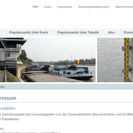
Hilfe
Links
Impressum
Nutzungsbedingungen
Datenschutz
Pegelauswahl über Karte
Pegelauswahl über Tabelle
Abo
Down
tter
ressum
ausgeber
s Internetangebot wird herausgegeben von der Generaldirektion Wasserstraßen und Schifffa
n Präsidenten.
se: