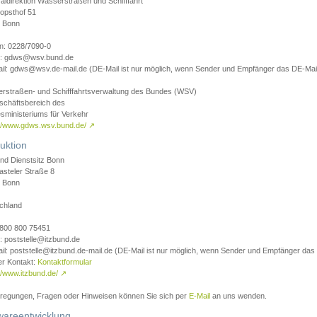
aldirektion Wasserstraßen und Schifffahrt
opsthof 51
 Bonn
on: 0228/7090-0
l: gdws@wsv.bund.de
il: gdws@wsv.de-mail.de (DE-Mail ist nur möglich, wenn Sender und Empfänger das DE-Mail
rstraßen- und Schifffahrtsverwaltung des Bundes (WSV)
schäftsbereich des
sministeriums für Verkehr
://www.gdws.wsv.bund.de/
↗
uktion
nd Dienstsitz Bonn
asteler Straße 8
 Bonn
chland
 0800 800 75451
: poststelle@itzbund.de
il: poststelle@itzbund.de-mail.de (DE-Mail ist nur möglich, wenn Sender und Empfänger das
er Kontakt:
Kontaktformular
//www.itzbund.de/
↗
nregungen, Fragen oder Hinweisen können Sie sich per
E-Mail
an uns wenden.
wareentwicklung