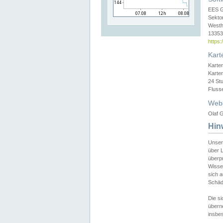
EES 
Sekto
Westh
13353 
https
Kart
Karte
Karte
24 St
Fluss
Web
Olaf G
Hin
Unser
über L
überpr
Wissen
sich a
Schäde
Die si
überne
insbes