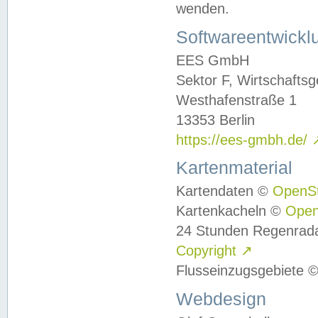
wenden.
Softwareentwickl
EES GmbH
Sektor F, Wirtschafts
Westhafenstraße 1
13353 Berlin
https://ees-gmbh.de/
Kartenmaterial
Kartendaten ©
OpenS
Kartenkacheln ©
Ope
24 Stunden Regenrad
Copyright
↗
Flusseinzugsgebiete 
Webdesign