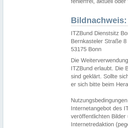
fehlerfrei, aktuell oder
Bildnachweis:
ITZBund Dienstsitz B
Bernkasteler Straße 8
53175 Bonn
Die Weiterverwendung 
ITZBund erlaubt. Die B
sind geklärt. Sollte s
er sich bitte beim He
Nutzungsbedingungen 
Internetangebot des I
veröffentlichten Bilde
Internetredaktion (peg