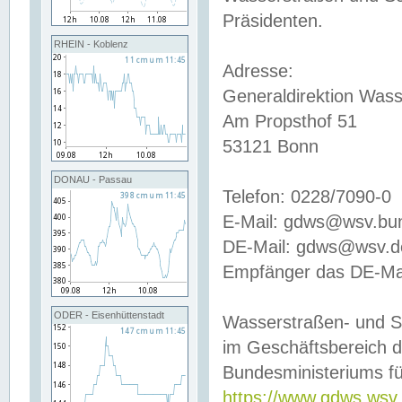
Präsidenten.
RHEIN - Koblenz
Adresse:
Generaldirektion Wass
Am Propsthof 51
53121 Bonn
DONAU - Passau
Telefon: 0228/7090-0
E-Mail: gdws@wsv.bu
DE-Mail: gdws@wsv.de-
Empfänger das DE-Mai
ODER - Eisenhüttenstadt
Wasserstraßen- und S
im Geschäftsbereich 
Bundesministeriums fü
https://www.gdws.wsv