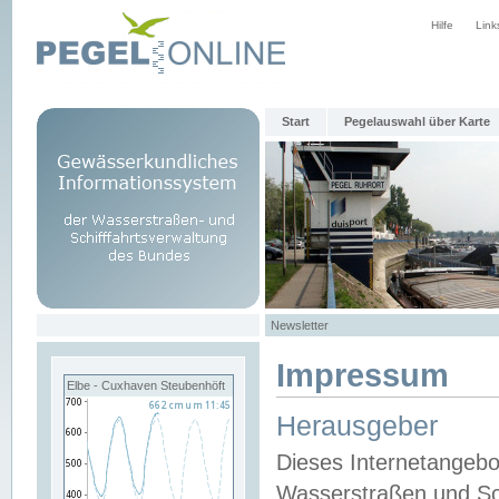
Hilfe
Link
Start
Pegelauswahl über Karte
Newsletter
Impressum
Elbe - Cuxhaven Steubenhöft
Herausgeber
Dieses Internetangebo
Wasserstraßen und Sch