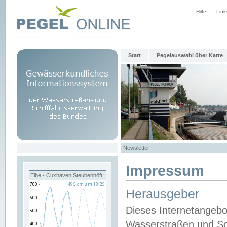
Hilfe
Link
Start
Pegelauswahl über Karte
Newsletter
Impressum
Elbe - Cuxhaven Steubenhöft
Herausgeber
Dieses Internetangebo
Wasserstraßen und Sch