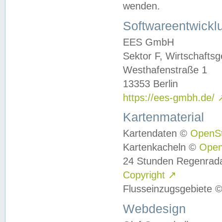
wenden.
Softwareentwickl
EES GmbH
Sektor F, Wirtschafts
Westhafenstraße 1
13353 Berlin
https://ees-gmbh.de/
Kartenmaterial
Kartendaten ©
OpenS
Kartenkacheln ©
Ope
24 Stunden Regenrad
Copyright
↗
Flusseinzugsgebiete 
Webdesign