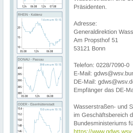
Präsidenten.
RHEIN - Koblenz
Adresse:
Generaldirektion Wass
Am Propsthof 51
53121 Bonn
DONAU - Passau
Telefon: 0228/7090-0
E-Mail: gdws@wsv.bu
DE-Mail: gdws@wsv.de-
Empfänger das DE-Mai
ODER - Eisenhüttenstadt
Wasserstraßen- und S
im Geschäftsbereich 
Bundesministeriums fü
https://www.gdws.wsv