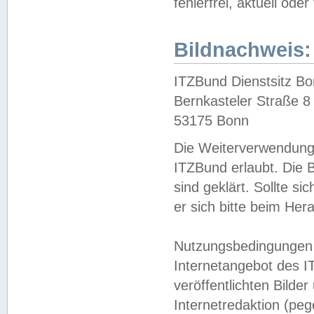
fehlerfrei, aktuell oder
Bildnachweis:
ITZBund Dienstsitz B
Bernkasteler Straße 8
53175 Bonn
Die Weiterverwendung 
ITZBund erlaubt. Die B
sind geklärt. Sollte s
er sich bitte beim He
Nutzungsbedingungen 
Internetangebot des I
veröffentlichten Bilde
Internetredaktion (peg