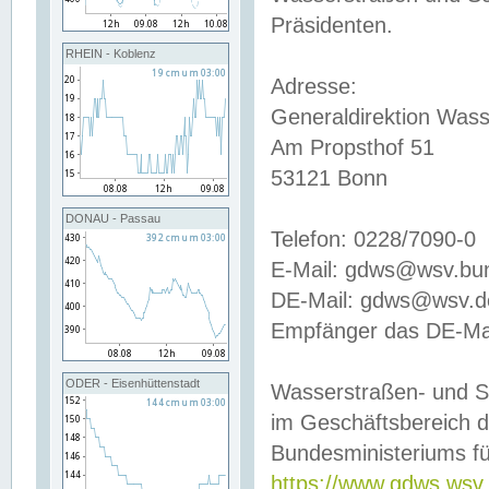
Präsidenten.
RHEIN - Koblenz
Adresse:
Generaldirektion Wass
Am Propsthof 51
53121 Bonn
DONAU - Passau
Telefon: 0228/7090-0
E-Mail: gdws@wsv.bu
DE-Mail: gdws@wsv.de-
Empfänger das DE-Mai
ODER - Eisenhüttenstadt
Wasserstraßen- und S
im Geschäftsbereich 
Bundesministeriums fü
https://www.gdws.wsv