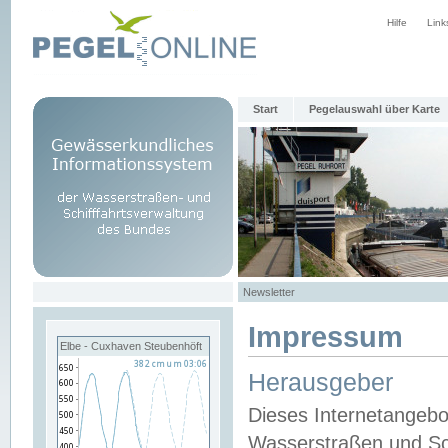
Hilfe
Link
Start
Pegelauswahl über Karte
Newsletter
Impressum
Elbe - Cuxhaven Steubenhöft
Herausgeber
Dieses Internetangebo
Wasserstraßen und Sch