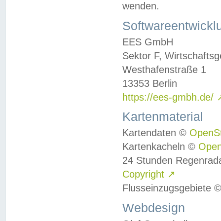
wenden.
Softwareentwickl
EES GmbH
Sektor F, Wirtschafts
Westhafenstraße 1
13353 Berlin
https://ees-gmbh.de/
Kartenmaterial
Kartendaten ©
OpenS
Kartenkacheln ©
Ope
24 Stunden Regenrad
Copyright
↗
Flusseinzugsgebiete 
Webdesign