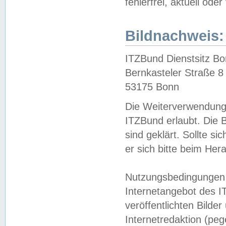
fehlerfrei, aktuell oder
Bildnachweis:
ITZBund Dienstsitz B
Bernkasteler Straße 8
53175 Bonn
Die Weiterverwendung 
ITZBund erlaubt. Die B
sind geklärt. Sollte s
er sich bitte beim He
Nutzungsbedingungen 
Internetangebot des I
veröffentlichten Bilde
Internetredaktion (peg