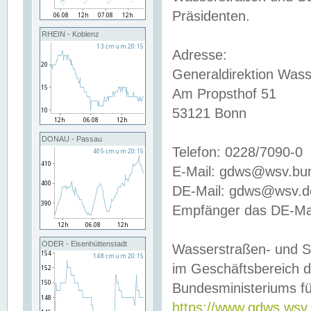
Präsidenten.
RHEIN - Koblenz
Adresse:
Generaldirektion Wass
Am Propsthof 51
53121 Bonn
DONAU - Passau
Telefon: 0228/7090-0
E-Mail: gdws@wsv.bu
DE-Mail: gdws@wsv.de-
Empfänger das DE-Mai
ODER - Eisenhüttenstadt
Wasserstraßen- und S
im Geschäftsbereich 
Bundesministeriums fü
https://www.gdws.wsv