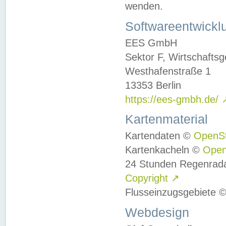
wenden.
Softwareentwickl
EES GmbH
Sektor F, Wirtschafts
Westhafenstraße 1
13353 Berlin
https://ees-gmbh.de/
Kartenmaterial
Kartendaten ©
OpenS
Kartenkacheln ©
Ope
24 Stunden Regenrad
Copyright
↗
Flusseinzugsgebiete 
Webdesign