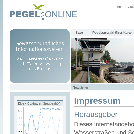
Hilfe
Link
Start
Pegelauswahl über Karte
Newsletter
Impressum
Elbe - Cuxhaven Steubenhöft
Herausgeber
Dieses Internetangebo
Wasserstraßen und Sch