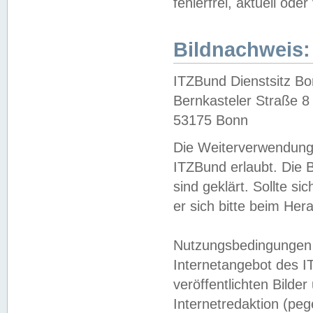
fehlerfrei, aktuell oder
Bildnachweis:
ITZBund Dienstsitz B
Bernkasteler Straße 8
53175 Bonn
Die Weiterverwendung 
ITZBund erlaubt. Die B
sind geklärt. Sollte s
er sich bitte beim He
Nutzungsbedingungen 
Internetangebot des I
veröffentlichten Bilde
Internetredaktion (peg