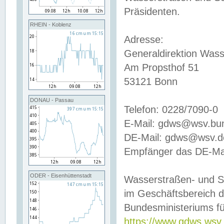
Präsidenten.
RHEIN - Koblenz
Adresse:
Generaldirektion Wass
Am Propsthof 51
53121 Bonn
DONAU - Passau
Telefon: 0228/7090-0
E-Mail: gdws@wsv.bu
DE-Mail: gdws@wsv.de-
Empfänger das DE-Mai
ODER - Eisenhüttenstadt
Wasserstraßen- und S
im Geschäftsbereich 
Bundesministeriums fü
https://www.gdws.wsv