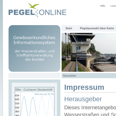
Hilfe
Link
Start
Pegelauswahl über Karte
Newsletter
Impressum
Elbe - Cuxhaven Steubenhöft
Herausgeber
Dieses Internetangebo
Wasserstraßen und Sch