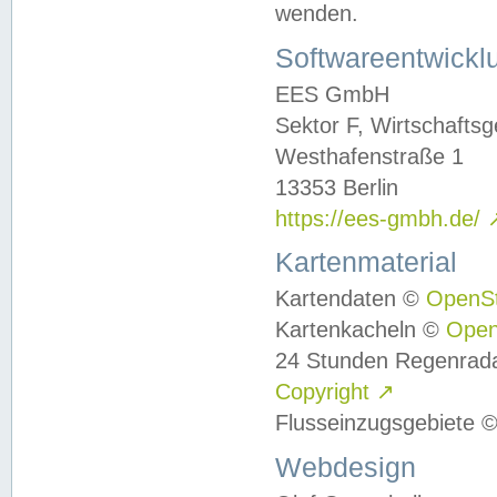
wenden.
Softwareentwickl
EES GmbH
Sektor F, Wirtschafts
Westhafenstraße 1
13353 Berlin
https://ees-gmbh.de/
Kartenmaterial
Kartendaten ©
OpenS
Kartenkacheln ©
Ope
24 Stunden Regenrad
Copyright
↗
Flusseinzugsgebiete 
Webdesign