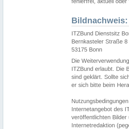
fehlerfrei, aktuell oder
Bildnachweis:
ITZBund Dienstsitz B
Bernkasteler Straße 8
53175 Bonn
Die Weiterverwendung 
ITZBund erlaubt. Die B
sind geklärt. Sollte s
er sich bitte beim He
Nutzungsbedingungen 
Internetangebot des I
veröffentlichten Bilde
Internetredaktion (peg