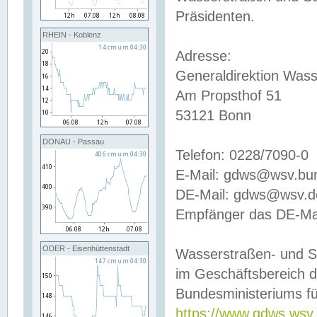
Präsidenten.
RHEIN - Koblenz
Adresse:
Generaldirektion Wass
Am Propsthof 51
53121 Bonn
DONAU - Passau
Telefon: 0228/7090-0
E-Mail: gdws@wsv.bu
DE-Mail: gdws@wsv.de-
Empfänger das DE-Mai
ODER - Eisenhüttenstadt
Wasserstraßen- und S
im Geschäftsbereich 
Bundesministeriums fü
https://www.gdws.wsv