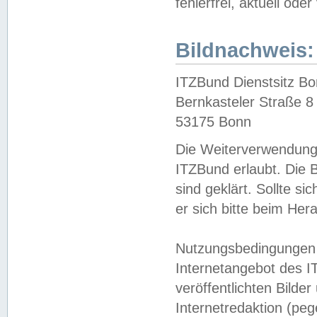
fehlerfrei, aktuell oder
Bildnachweis:
ITZBund Dienstsitz B
Bernkasteler Straße 8
53175 Bonn
Die Weiterverwendung 
ITZBund erlaubt. Die B
sind geklärt. Sollte s
er sich bitte beim He
Nutzungsbedingungen 
Internetangebot des I
veröffentlichten Bilde
Internetredaktion (peg