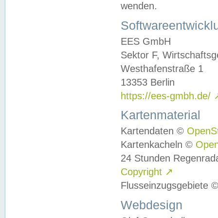
wenden.
Softwareentwickl
EES GmbH
Sektor F, Wirtschafts
Westhafenstraße 1
13353 Berlin
https://ees-gmbh.de/
Kartenmaterial
Kartendaten ©
OpenS
Kartenkacheln ©
Ope
24 Stunden Regenrad
Copyright
↗
Flusseinzugsgebiete 
Webdesign