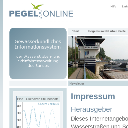
Hilfe
Link
Start
Pegelauswahl über Karte
Newsletter
Impressum
Elbe - Cuxhaven Steubenhöft
Herausgeber
Dieses Internetangebo
Wasserstraßen und Sch