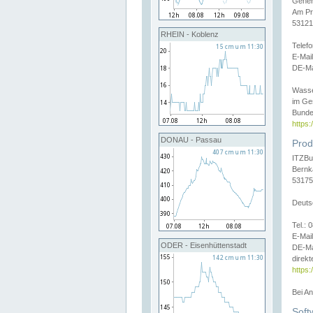
Gener
Am Pr
53121
RHEIN - Koblenz
Telef
E-Mai
DE-Ma
Wasse
im Ge
Bunde
https
DONAU - Passau
Prod
ITZBu
Bernk
53175
Deuts
Tel.:
E-Mail
ODER - Eisenhüttenstadt
DE-Ma
direkt
https:
Bei A
Soft