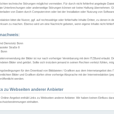
chten technische Störungen möglichst vermeiden. Für durch nicht fehlerfrei angelegte Dateien
gte Unterbrechungen oder anderweitige Störungen können wir keine Haftung übernehmen. Glei
terladen von Daten durch Computerviren oder bei der Installation oder Nutzung von Softwar
daktion bittet die Nutzer, ggf. auf rechtswidrige oder fehlerhafte Inhalte Dritter, zu denen in d
ksam zu machen. Ebenso wird um eine Nachricht gebeten, wenn eigene Inhalte nicht fehlerfrei
dnachweis:
nd Dienstsitz Bonn
asteler Straße 8
 Bonn
iterverwendung der Bilder ist nur nach vorheriger Vereinbarung mit dem ITZBund erlaubt. Die
deten Bilder sind geklärt. Sollte sich trotzdem jemand in seinen Rechten verletzt fühlen, m
ngsbedingungen für den Download von Bilddateien / Grafiken aus dem Internetangebot des I
entlichten Bilder und Grafiken dürfen ohne vorherige Absprache mit der Internetredaktion (pe
röffentlicht werden.
ks zu Webseiten anderer Anbieter
Online-Angebot enthält Links zu Webseiten anderer Anbieter. Wir haben keinen Einfluss darau
schutzbestimmungen einhalten.