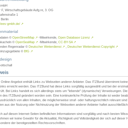
GmbH
r F, Wirtschaftsgebäude Aufg.re, 3. OG
afenstraße 1
Berlin
://ees-gmbh.de/
↗
enmaterial
ndaten ©
OpenStreetMap
↗
-Mitwirkende,
Open Database Lizenz
↗
nkacheln ©
OpenSeaMap
↗
-Mitwirkende,
CC-BY-SA
↗
unden Regenradar ©
Deutscher Wetterdienst
↗
,
Deutscher Wetterdienst Copyright
↗
einzugsgebiete ©
BfG
↗
design
ottschall
weis
 Online-Angebot enthält Links zu Webseiten anderer Anbieter. Das ITZBund übernimmt keine V
inks erreicht werden. Das ITZBund hat diese Links sorgfältig ausgewählt und bei der erstmal
üft. Bei Links handelt es sich allerdings stets um "lebende" (dynamische) Verweisungen. Die
 des ITZBund geändert worden sein. Eine kontinuierliche Prüfung der Inhalte ist weder beab
usdrücklich von allen Inhalten, die möglicherweise straf- oder haftungsrechtlich relevant sin
n aus der Nutzung oder Nichtnutzung der Webseiten anderer Anbieter haftet ausschließlich d
ch auf diesen Internet-Seiten befindlichen Informationen sind sorgfältig und nach besten 
hmen wir keine Gewähr für die Aktualität, Richtigkeit und Vollständigkeit der sich auf diese
ondere der bereitgestellten Rechtsvorschriften.