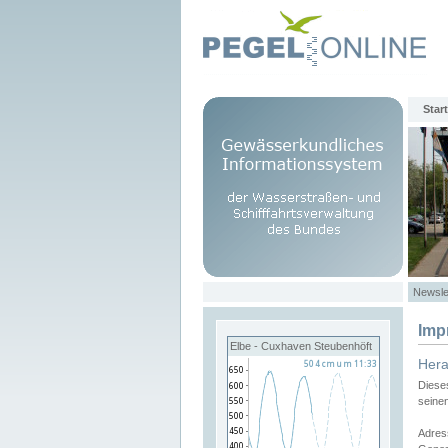
Start
Newsle
Imp
Elbe - Cuxhaven Steubenhöft
Her
Diese
seine
Adres