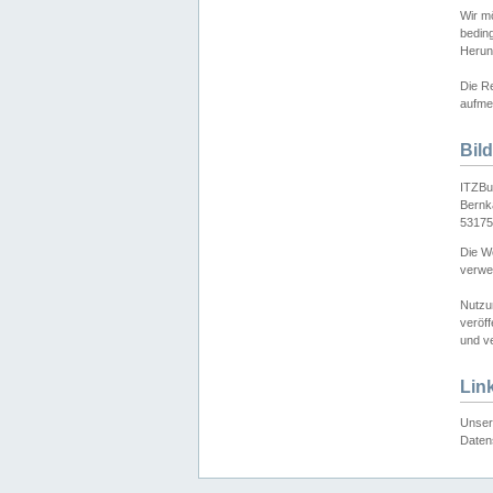
Wir mö
bedin
Herun
Die Re
aufmer
Bil
ITZBu
Bernk
53175
Die We
verwen
Nutzu
veröff
und ve
Lin
Unser 
Daten