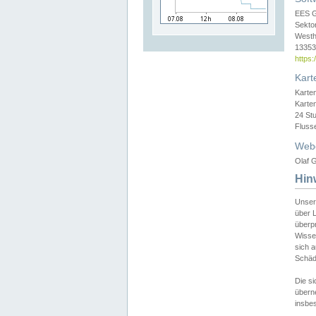
EES 
Sekto
Westh
13353 
https
Kart
Karte
Karte
24 St
Fluss
Web
Olaf G
Hin
Unser
über L
überpr
Wissen
sich a
Schäde
Die si
überne
insbes