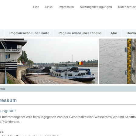
Hilfe
Links
Impressum
Nutzungsbedingungen
Datenschutz
Pegelauswahl über Karte
Pegelauswahl über Tabelle
Abo
Down
tter
ressum
ausgeber
s Internetangebot wird herausgegeben von der Generaldirektion Wasserstraßen und Schifffa
n Präsidenten.
se: