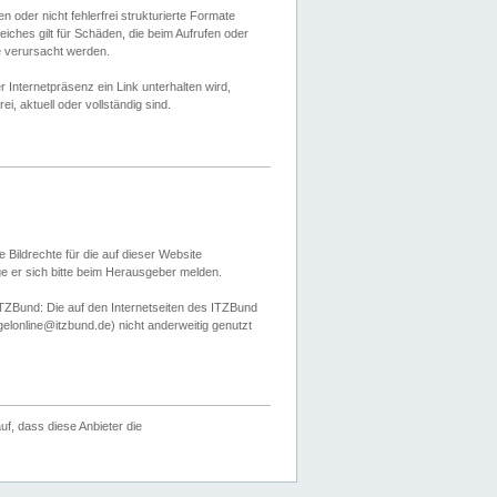
 oder nicht fehlerfrei strukturierte Formate
ches gilt für Schäden, die beim Aufrufen oder
e verursacht werden.
er Internetpräsenz ein Link unterhalten wird,
, aktuell oder vollständig sind.
 Bildrechte für die auf dieser Website
öge er sich bitte beim Herausgeber melden.
TZBund: Die auf den Internetseiten des ITZBund
gelonline@itzbund.de) nicht anderweitig genutzt
f, dass diese Anbieter die