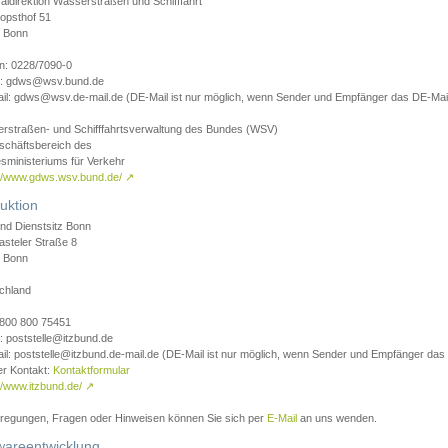
aldirektion Wasserstraßen und Schifffahrt
opsthof 51
 Bonn
on: 0228/7090-0
l: gdws@wsv.bund.de
il: gdws@wsv.de-mail.de (DE-Mail ist nur möglich, wenn Sender und Empfänger das DE-Mail
rstraßen- und Schifffahrtsverwaltung des Bundes (WSV)
schäftsbereich des
sministeriums für Verkehr
://www.gdws.wsv.bund.de/
↗
uktion
nd Dienstsitz Bonn
asteler Straße 8
 Bonn
chland
 0800 800 75451
: poststelle@itzbund.de
il: poststelle@itzbund.de-mail.de (DE-Mail ist nur möglich, wenn Sender und Empfänger das
er Kontakt:
Kontaktformular
//www.itzbund.de/
↗
nregungen, Fragen oder Hinweisen können Sie sich per
E-Mail
an uns wenden.
wareentwicklung