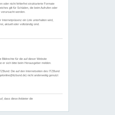
 oder nicht fehlerfrei strukturierte Formate
ches gilt für Schäden, die beim Aufrufen oder
e verursacht werden.
er Internetpräsenz ein Link unterhalten wird,
, aktuell oder vollständig sind.
 Bildrechte für die auf dieser Website
öge er sich bitte beim Herausgeber melden.
TZBund: Die auf den Internetseiten des ITZBund
gelonline@itzbund.de) nicht anderweitig genutzt
f, dass diese Anbieter die