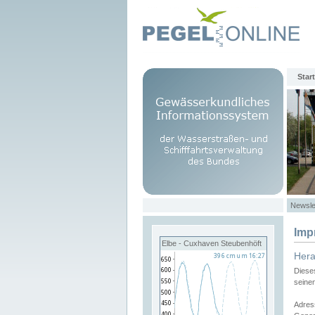
Start
Newsle
Imp
Elbe - Cuxhaven Steubenhöft
Her
Diese
seine
Adres