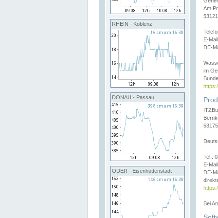
Gener
Am Pr
53121
RHEIN - Koblenz
Telef
E-Mai
DE-Ma
Wasse
im Ge
Bunde
https
DONAU - Passau
Prod
ITZBu
Bernk
53175
Deuts
Tel.:
E-Mail
ODER - Eisenhüttenstadt
DE-Ma
direkt
https:
Bei A
Soft