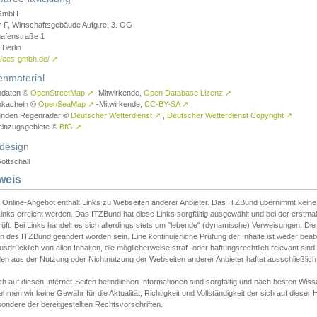
GmbH
r F, Wirtschaftsgebäude Aufg.re, 3. OG
afenstraße 1
Berlin
://ees-gmbh.de/
↗
enmaterial
ndaten ©
OpenStreetMap
↗
-Mitwirkende,
Open Database Lizenz
↗
nkacheln ©
OpenSeaMap
↗
-Mitwirkende,
CC-BY-SA
↗
unden Regenradar ©
Deutscher Wetterdienst
↗
,
Deutscher Wetterdienst Copyright
↗
einzugsgebiete ©
BfG
↗
design
ottschall
weis
 Online-Angebot enthält Links zu Webseiten anderer Anbieter. Das ITZBund übernimmt keine V
inks erreicht werden. Das ITZBund hat diese Links sorgfältig ausgewählt und bei der erstmal
üft. Bei Links handelt es sich allerdings stets um "lebende" (dynamische) Verweisungen. Die
 des ITZBund geändert worden sein. Eine kontinuierliche Prüfung der Inhalte ist weder beab
usdrücklich von allen Inhalten, die möglicherweise straf- oder haftungsrechtlich relevant sin
n aus der Nutzung oder Nichtnutzung der Webseiten anderer Anbieter haftet ausschließlich d
ch auf diesen Internet-Seiten befindlichen Informationen sind sorgfältig und nach besten 
hmen wir keine Gewähr für die Aktualität, Richtigkeit und Vollständigkeit der sich auf diese
ondere der bereitgestellten Rechtsvorschriften.