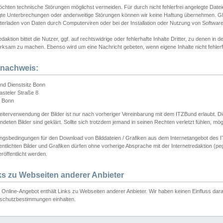
chten technische Störungen möglichst vermeiden. Für durch nicht fehlerfrei angelegte Dateien
gte Unterbrechungen oder anderweitige Störungen können wir keine Haftung übernehmen. Glei
terladen von Daten durch Computerviren oder bei der Installation oder Nutzung von Softwar
daktion bittet die Nutzer, ggf. auf rechtswidrige oder fehlerhafte Inhalte Dritter, zu denen in d
ksam zu machen. Ebenso wird um eine Nachricht gebeten, wenn eigene Inhalte nicht fehlerfrei
dnachweis:
nd Dienstsitz Bonn
asteler Straße 8
 Bonn
iterverwendung der Bilder ist nur nach vorheriger Vereinbarung mit dem ITZBund erlaubt. Die
deten Bilder sind geklärt. Sollte sich trotzdem jemand in seinen Rechten verletzt fühlen, m
ngsbedingungen für den Download von Bilddateien / Grafiken aus dem Internetangebot des I
entlichten Bilder und Grafiken dürfen ohne vorherige Absprache mit der Internetredaktion (pe
röffentlicht werden.
ks zu Webseiten anderer Anbieter
Online-Angebot enthält Links zu Webseiten anderer Anbieter. Wir haben keinen Einfluss darau
schutzbestimmungen einhalten.