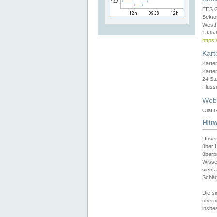
EES 
Sekto
Westh
13353 
https
Kart
Karte
Karte
24 St
Fluss
Web
Olaf G
Hin
Unser
über L
überpr
Wissen
sich a
Schäde
Die si
überne
insbes