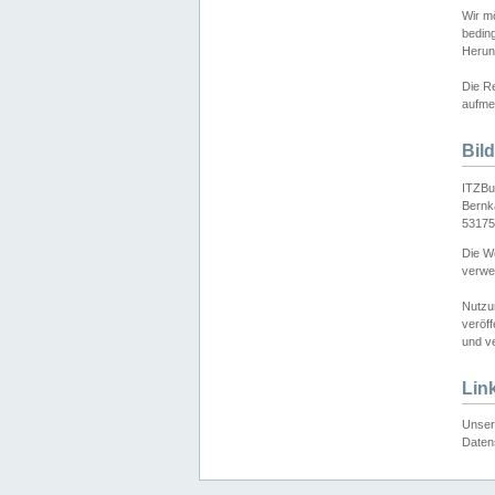
Wir mö
bedin
Herun
Die Re
aufmer
Bil
ITZBu
Bernk
53175
Die We
verwen
Nutzu
veröff
und ve
Lin
Unser 
Daten