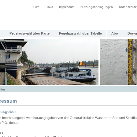
Hilfe
Links
Impressum
Nutzungsbedingungen
Datenschutz
Pegelauswahl über Karte
Pegelauswahl über Tabelle
Abo
Down
tter
ressum
ausgeber
s Internetangebot wird herausgegeben von der Generaldirektion Wasserstraßen und Schifffa
n Präsidenten.
se: