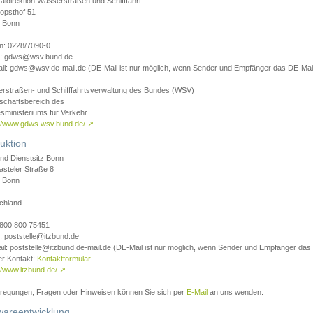
aldirektion Wasserstraßen und Schifffahrt
opsthof 51
 Bonn
on: 0228/7090-0
l: gdws@wsv.bund.de
il: gdws@wsv.de-mail.de (DE-Mail ist nur möglich, wenn Sender und Empfänger das DE-Mail
rstraßen- und Schifffahrtsverwaltung des Bundes (WSV)
schäftsbereich des
sministeriums für Verkehr
://www.gdws.wsv.bund.de/
↗
uktion
nd Dienstsitz Bonn
asteler Straße 8
 Bonn
chland
 0800 800 75451
: poststelle@itzbund.de
il: poststelle@itzbund.de-mail.de (DE-Mail ist nur möglich, wenn Sender und Empfänger das
er Kontakt:
Kontaktformular
//www.itzbund.de/
↗
nregungen, Fragen oder Hinweisen können Sie sich per
E-Mail
an uns wenden.
wareentwicklung