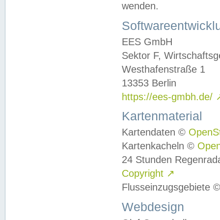
wenden.
Softwareentwickl
EES GmbH
Sektor F, Wirtschafts
Westhafenstraße 1
13353 Berlin
https://ees-gmbh.de/
Kartenmaterial
Kartendaten ©
OpenS
Kartenkacheln ©
Ope
24 Stunden Regenrad
Copyright
↗
Flusseinzugsgebiete 
Webdesign