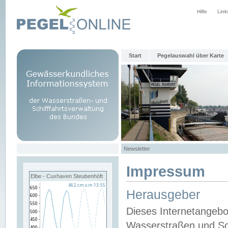
Hilfe
Link
Start
Pegelauswahl über Karte
Newsletter
Impressum
Elbe - Cuxhaven Steubenhöft
Herausgeber
Dieses Internetangebo
Wasserstraßen und Sch