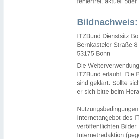
fehlerfrei, aktuell oder
Bildnachweis:
ITZBund Dienstsitz B
Bernkasteler Straße 8
53175 Bonn
Die Weiterverwendung 
ITZBund erlaubt. Die B
sind geklärt. Sollte s
er sich bitte beim He
Nutzungsbedingungen 
Internetangebot des I
veröffentlichten Bilde
Internetredaktion (peg