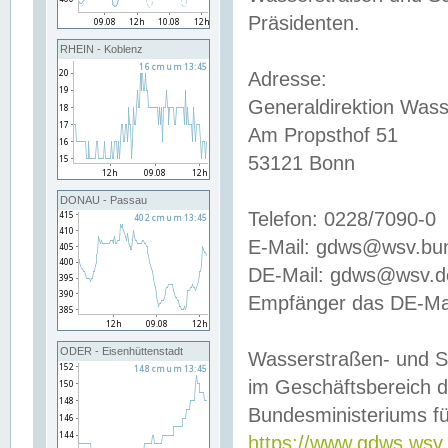
Präsidenten.
RHEIN - Koblenz
Adresse:
Generaldirektion Wass
Am Propsthof 51
53121 Bonn
DONAU - Passau
Telefon: 0228/7090-0
E-Mail: gdws@wsv.bu
DE-Mail: gdws@wsv.de-
Empfänger das DE-Mai
ODER - Eisenhüttenstadt
Wasserstraßen- und S
im Geschäftsbereich 
Bundesministeriums fü
https://www.gdws.wsv