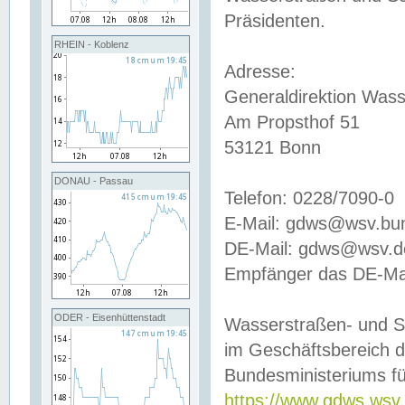
Präsidenten.
RHEIN - Koblenz
Adresse:
Generaldirektion Wass
Am Propsthof 51
53121 Bonn
DONAU - Passau
Telefon: 0228/7090-0
E-Mail: gdws@wsv.bu
DE-Mail: gdws@wsv.de-
Empfänger das DE-Mai
ODER - Eisenhüttenstadt
Wasserstraßen- und S
im Geschäftsbereich 
Bundesministeriums fü
https://www.gdws.wsv