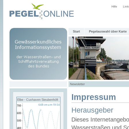
Hilfe
Link
Start
Pegelauswahl über Karte
Newsletter
Impressum
Elbe - Cuxhaven Steubenhöft
Herausgeber
Dieses Internetangebo
Wasserstraßen und Sch