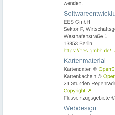
wenden.
Softwareentwickl
EES GmbH
Sektor F, Wirtschafts
Westhafenstraße 1
13353 Berlin
https://ees-gmbh.de/
Kartenmaterial
Kartendaten ©
OpenS
Kartenkacheln ©
Ope
24 Stunden Regenrad
Copyright
↗
Flusseinzugsgebiete 
Webdesign