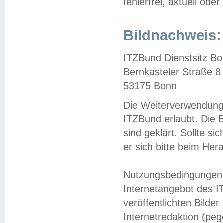
fehlerfrei, aktuell oder
Bildnachweis:
ITZBund Dienstsitz B
Bernkasteler Straße 8
53175 Bonn
Die Weiterverwendung 
ITZBund erlaubt. Die B
sind geklärt. Sollte s
er sich bitte beim He
Nutzungsbedingungen 
Internetangebot des I
veröffentlichten Bilde
Internetredaktion (peg