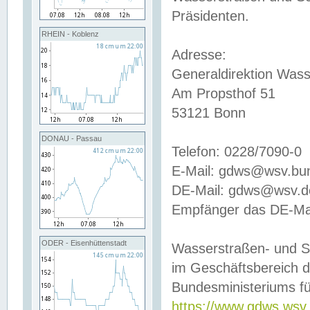
Präsidenten.
RHEIN - Koblenz
Adresse:
Generaldirektion Wass
Am Propsthof 51
53121 Bonn
DONAU - Passau
Telefon: 0228/7090-0
E-Mail: gdws@wsv.bu
DE-Mail: gdws@wsv.de-
Empfänger das DE-Mai
ODER - Eisenhüttenstadt
Wasserstraßen- und S
im Geschäftsbereich 
Bundesministeriums fü
https://www.gdws.wsv