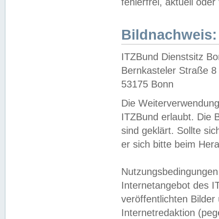
fehlerfrei, aktuell oder
Bildnachweis:
ITZBund Dienstsitz B
Bernkasteler Straße 8
53175 Bonn
Die Weiterverwendung 
ITZBund erlaubt. Die B
sind geklärt. Sollte s
er sich bitte beim He
Nutzungsbedingungen 
Internetangebot des I
veröffentlichten Bilde
Internetredaktion (peg