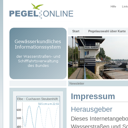
Hilfe
Link
Start
Pegelauswahl über Karte
Newsletter
Impressum
Elbe - Cuxhaven Steubenhöft
Herausgeber
Dieses Internetangebo
Wasserstraßen und Sch