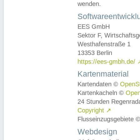
wenden.
Softwareentwickl
EES GmbH
Sektor F, Wirtschafts
Westhafenstraße 1
13353 Berlin
https://ees-gmbh.de/
Kartenmaterial
Kartendaten ©
OpenS
Kartenkacheln ©
Ope
24 Stunden Regenrad
Copyright
↗
Flusseinzugsgebiete 
Webdesign