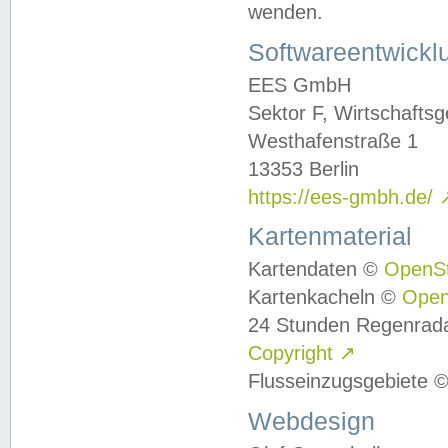
wenden.
Softwareentwickl
EES GmbH
Sektor F, Wirtschafts
Westhafenstraße 1
13353 Berlin
https://ees-gmbh.de/
Kartenmaterial
Kartendaten ©
OpenS
Kartenkacheln ©
Ope
24 Stunden Regenrad
Copyright
↗
Flusseinzugsgebiete 
Webdesign