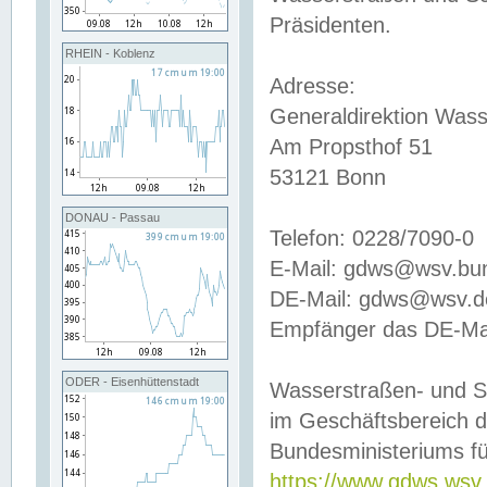
Präsidenten.
RHEIN - Koblenz
Adresse:
Generaldirektion Wass
Am Propsthof 51
53121 Bonn
DONAU - Passau
Telefon: 0228/7090-0
E-Mail: gdws@wsv.bu
DE-Mail: gdws@wsv.de-
Empfänger das DE-Mai
ODER - Eisenhüttenstadt
Wasserstraßen- und S
im Geschäftsbereich 
Bundesministeriums fü
https://www.gdws.wsv