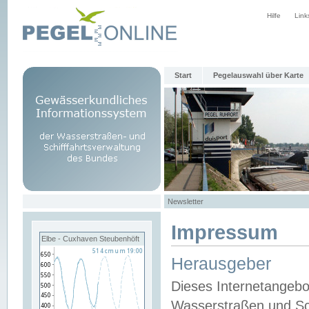
Hilfe
Link
Start
Pegelauswahl über Karte
Newsletter
Impressum
Elbe - Cuxhaven Steubenhöft
Herausgeber
Dieses Internetangebo
Wasserstraßen und Sch